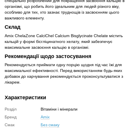
спеціально розроблений для покращення засвоєння кальцію в
організмі, що робить його ідеальним для людей різного віку,
особливо для тих, хто зазнає труднощів із засвоєнням цього
важливого елементу.
Склад
Amix ChelaZone CalciChel Calcium Bisglycinate Chelate містить
кальцій у формі бісгліцинатного хелату, який забезпечує
максимальне засвоєння кальцію в організмі.
Рекомендації щодо застосування
Рекомендується приймати одну порцію щодня під час їжі для
максимальної ефективності. Перед використанням будь-яких
добавок до харчування рекомендується проконсультуватися з
лікарем.
Характеристики
Розділ
Вітаміни і мінерали
Бренд
Amix
Смак
Без смаку