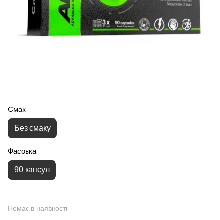
Смак
Без смаку
Фасовка
90 капсул
Немає в наявності