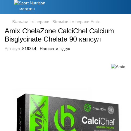
Вітаміни і мінерали
Вітаміни і мінерали Amix
Amix ChelaZone CalciChel Calcium
Bisglycinate Chelate 90 капсул
Артикул:
819344
Написати відгук