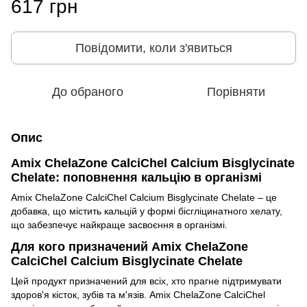
617 грн
Повідомити, коли з'явиться
До обраного
Порівняти
Опис
Amix ChelaZone CalciChel Calcium Bisglycinate
Chelate: поповнення кальцію в організмі
Amix ChelaZone CalciChel Calcium Bisglycinate Chelate – це
добавка, що містить кальцій у формі бісгліцинатного хелату,
що забезпечує найкраще засвоєння в організмі.
Для кого призначений Amix ChelaZone
CalciChel Calcium Bisglycinate Chelate
Цей продукт призначений для всіх, хто прагне підтримувати
здоров'я кісток, зубів та м'язів. Amix ChelaZone CalciChel