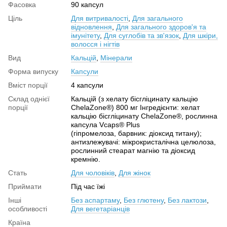
Фасовка
90 капсул
Ціль
Для витривалості
,
Для загального
відновлення
,
Для загального здоров'я та
імунітету
,
Для суглобів та зв'язок
,
Для шкіри,
волосся і нігтів
Вид
Кальцій
,
Мінерали
Форма випуску
Капсули
Вміст порції
4 капсули
Склад однієї
Кальцій (з хелату бісгліцинату кальцію
порції
ChelaZone®) 800 мг Інгредієнти: хелат
кальцію бісгліцинату ChelaZone®, рослинна
капсула Vcaps® Plus
(гіпромелоза, барвник: діоксид титану);
антизлежувачі: мікрокристалічна целюлоза,
рослинний стеарат магнію та діоксид
кремнію.
Стать
Для чоловіків
,
Для жінок
Приймати
Під час їжі
Інші
Без аспартаму
,
Без глютену
,
Без лактози
,
особливості
Для вегетаріанців
Країна