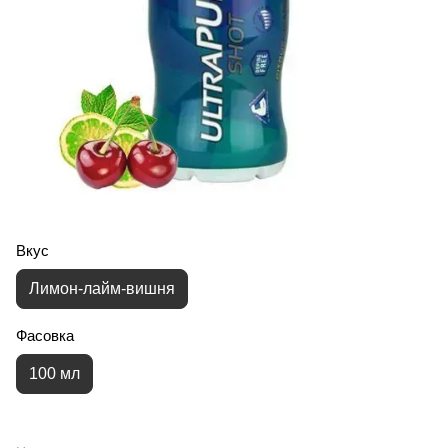
Вкус
Лимон-лайм-вишня
Фасовка
100 мл