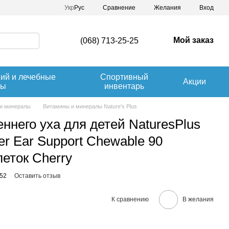
Сравнение
Укр
Рус
Желания
Вход
Мой заказ
(068) 713-25-25
ний и лечебные
Спортивный
Акции
вы
инвентарь
и минералы
Витамины и минералы Nature's Plus
ннего уха для детей NaturesPlus
er Ear Support Chewable 90
еток Cherry
852
Оставить отзыв
К сравнению
В желания