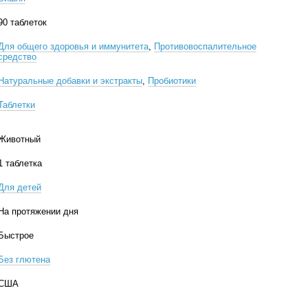
90 таблеток
Для общего здоровья и иммунитета
,
Противовоспалительное
средство
Натуральные добавки и экстракты
,
Пробиотики
Таблетки
Животный
1 таблетка
Для детей
На протяжении дня
Быстрое
Без глютена
США