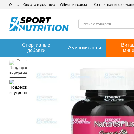
Перейти к основному контенту
О нас
Оплата и доставка
Обмен и возврат
Контактная информац
Спортивные
Вита
Аминокислоты
добавки
мин