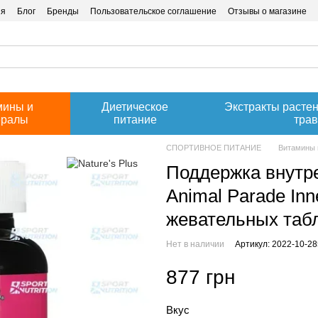
ия
Блог
Бренды
Пользовательское соглашение
Отзывы о магазине
мины и
Диетическое
Экстракты расте
ералы
питание
тра
СПОРТИВНОЕ ПИТАНИЕ
Витамины 
Поддержка внутре
Animal Parade Inn
жевательных табл
Нет в наличии
Артикул: 2022-10-2
877 грн
Вкус