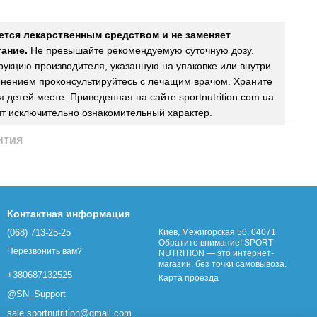
ется лекарственным средством и не заменяет
ание.
Не превышайте рекомендуемую суточную дозу.
рукцию производителя, указанную на упаковке или внутри
нением проконсультируйтесь с лечащим врачом. Храните
 детей месте. Приведенная на сайте sportnutrition.com.ua
т исключительно ознакомительный характер.
нтия
Контактная информация
(068) 713-25-25
Киев, Межигорская 56, 04071
Обратите внимание! SPORT
Перезвонить вам?
NUTRITION — это интернет-
магазин, без точки самовывоза.
+380687132525
Карта проезда
@SN_Support
sale.sportnutrition@gmail.com