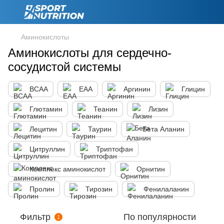
Аминокислоты
Аминокислоты для сердечно-
сосудистой системы
BCAA
EAA
Аргинин
Глицин
Глютамин
Теанин
Лизин
Лецитин
Таурин
Бета Аланин
Цитруллин
Триптофан
Комплекс аминокислот
Орнитин
Пролин
Тирозин
Фенилаланин
Фильтр
По популярности
1