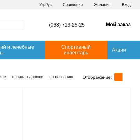
Сравнение
Укр
Рус
Желания
Вход
Мой заказ
(068) 713-25-25
ний и лечебные
Спортивный
Акции
вы
инвентарь
вле
сначала дороже
по названию
Отображение: