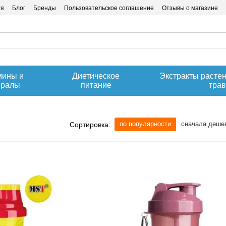
ия
Блог
Бренды
Пользовательское соглашение
Отзывы о магазине
мины и
Диетическое
Экстракты расте
ералы
питание
тра
по популярности
сначала деше
Сортировка: