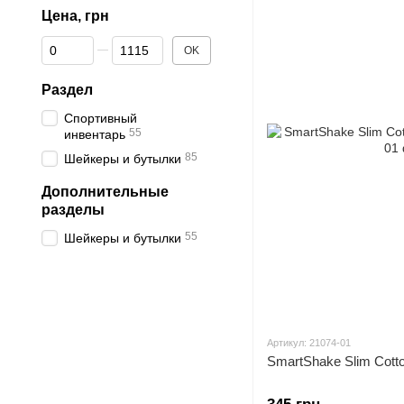
Цена, грн
От Цена, грн
До Цена, грн
OK
Раздел
Спортивный
55
инвентарь
85
Шейкеры и бутылки
Дополнительные
разделы
55
Шейкеры и бутылки
Артикул: 21074-01
SmartShake Slim Cotto