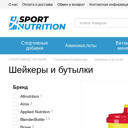
Перейти к основному контенту
О нас
Оплата и доставка
Обмен и возврат
Контактная информац
Спортивные
Вита
Аминокислоты
добавки
мин
СПОРТИВНОЕ ПИТАНИЕ
Спортивный инвентарь
Шейкеры и бутылки
Шейкеры и бутылки
Бренд
1
Allnutrition
3
Amix
2
Applied Nutrition
13
BlenderBottle
3
Brave