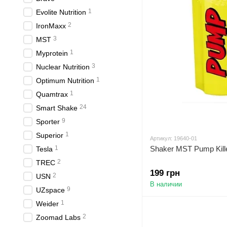
1
Evolite Nutrition
2
IronMaxx
3
MST
1
Myprotein
3
Nuclear Nutrition
1
Optimum Nutrition
1
Quamtrax
24
Smart Shake
9
Sporter
1
Superior
Артикул: 19640-01
1
Shaker MST Pump Kille
Tesla
2
TREC
199 грн
2
USN
В наличии
9
UZspace
1
Weider
2
Zoomad Labs