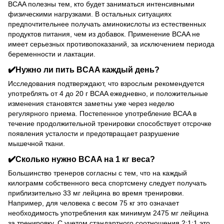
BCAA полезны тем, кто будет заниматься интенсивными
физическими нагрузками. В остальных ситуациях
предпочтительнее получать аминокислоты из естественных
продуктов питания, чем из добавок. Применение BCAA не
имеет серьезных противопоказаний, за исключением периода
беременности и лактации.
✔️Нужно ли пить BCAA каждый день?
Исследования подтверждают, что взрослым рекомендуется
употреблять от 4 до 20 г BCAA ежедневно, и положительные
изменения становятся заметны уже через неделю
регулярного приема. Постепенное употребление BCAA в
течение продолжительной тренировки способствует отсрочке
появления усталости и предотвращает разрушение
мышечной ткани.
✔️Сколько нужно BCAA на 1 кг веса?
Большинство тренеров согласны с тем, что на каждый
килограмм собственного веса спортсмену следует получать
приблизительно 33 мг лейцина во время тренировки.
Например, для человека с весом 75 кг это означает
необходимость употребления как минимум 2475 мг лейцина
за тренировку. С учетом стандартного соотношения 2:1:1 это