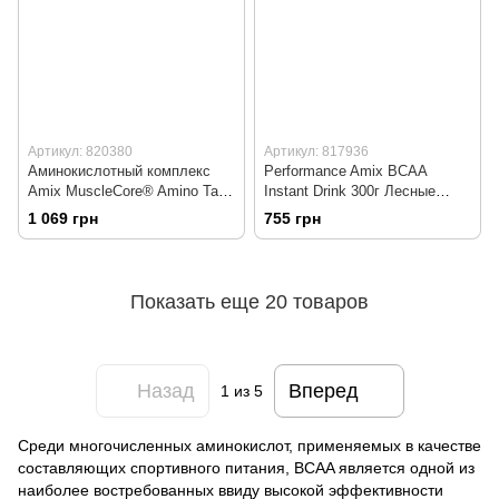
Артикул: 820380
Артикул: 817936
Аминокислотный комплекс
Performance Amix BCAA
Amix MuscleCore® Amino Tabs
Instant Drink 300г Лесные
with CreaPep 250 таблеток
фрукты
1 069 грн
755 грн
Показать еще 20 товаров
Назад
Вперед
1
из 5
Среди многочисленных аминокислот, применяемых в качестве
составляющих спортивного питания, BCAA является одной из
наиболее востребованных ввиду высокой эффективности