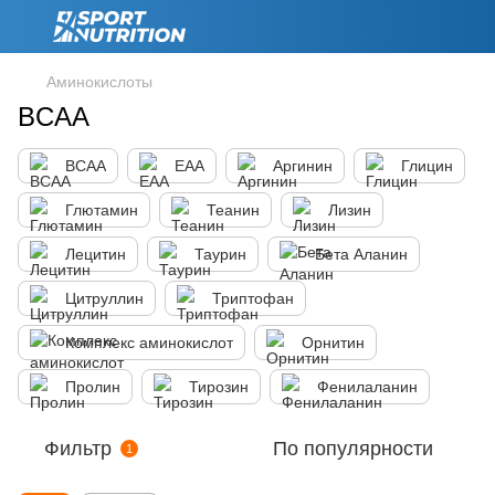
Аминокислоты
BCAA
BCAA
EAA
Аргинин
Глицин
Глютамин
Теанин
Лизин
Лецитин
Таурин
Бета Аланин
Цитруллин
Триптофан
Комплекс аминокислот
Орнитин
Пролин
Тирозин
Фенилаланин
Фильтр
По популярности
1