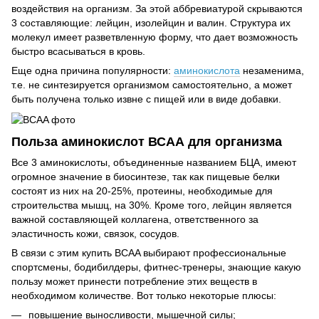
воздействия на организм. За этой аббревиатурой скрываются
3 составляющие: лейцин, изолейцин и валин. Структура их
молекул имеет разветвленную форму, что дает возможность
быстро всасываться в кровь.
Еще одна причина популярности:
аминокислота
незаменима,
т.е. не синтезируется организмом самостоятельно, а может
быть получена только извне с пищей или в виде добавки.
Польза аминокислот ВСАА для организма
Все 3 аминокислоты, объединенные названием БЦА, имеют
огромное значение в биосинтезе, так как пищевые белки
состоят из них на 20-25%, протеины, необходимые для
строительства мышц, на 30%. Кроме того, лейцин является
важной составляющей коллагена, ответственного за
эластичность кожи, связок, сосудов.
В связи с этим купить BCAA выбирают профессиональные
спортсмены, бодибилдеры, фитнес-тренеры, знающие какую
пользу может принести потребление этих веществ в
необходимом количестве. Вот только некоторые плюсы:
повышение выносливости, мышечной силы;