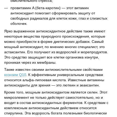
окислительного стресса;
провитамин A (бета-каротин) — этот витамин
антиоксидант помогает сформировать защиту от
свободных радикалов для клеток кожи, глаз и слизистых
оболочек.
Ярко выраженное антиоксидантное действие также имеют
некоторые вещества природного происхождения, которые
можно приобрести в форме диетических добавок. Самый
мощный антиоксидант, по мнению многих специалист, это
астаксантин. Его получают из водорослей и морепродуктов.
Это средство защищает все клетки организма изнутри,
проникая через их мембраны.
Также известен своими антиокислительными свойствами
коэнзим Q10
. К эффективным универсальным средствам
относится альфа-липоевая кислота. Известные витамины
антиоксиданты для зрения — это лютеин и зеаксантин.
Кроме того, мощным антиоксидантом является селен. Этот
микроэлемент не только действует самостоятельно, но и
входит в состав антиоксидантных ферментов. К средствам с
комплексным антиоксидантным действием относится
спирулина. Эта водоросль богата полезными биологически