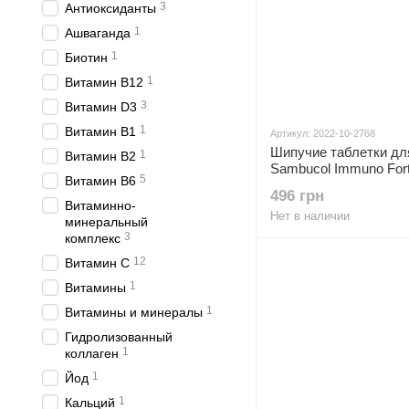
3
Антиоксиданты
1
Ашваганда
1
Биотин
1
Витамин B12
3
Витамин D3
1
Витамин В1
Артикул: 2022-10-2768
Шипучие таблетки дл
1
Витамин В2
Sambucol Immuno Fort
5
Витамин В6
таблеток
496 грн
Витаминно-
Нет в наличии
минеральный
3
комплекс
12
Витамин С
1
Витамины
1
Витамины и минералы
Гидролизованный
1
коллаген
1
Йод
1
Кальций