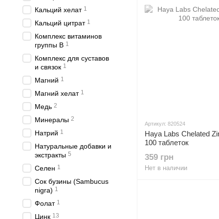
1
Кальций хелат
1
Кальций цитрат
Комплекс витаминов
1
группы B
Комплекс для суставов
1
и связок
1
Магний
1
Магний хелат
2
Медь
2
Минералы
Артикул: 820524
1
Натрий
Haya Labs Chelated Zin
100 таблеток
Натуральные добавки и
5
экстракты
359 грн
1
Селен
Нет в наличии
Сок бузины (Sambucus
1
nigra)
1
Фолат
13
Цинк