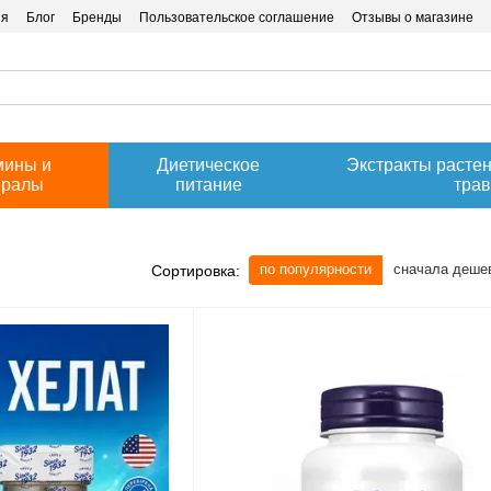
ия
Блог
Бренды
Пользовательское соглашение
Отзывы о магазине
мины и
Диетическое
Экстракты расте
ералы
питание
тра
по популярности
сначала деше
Сортировка: