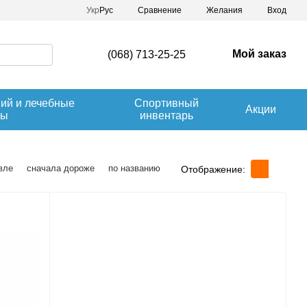
Сравнение
Укр
Рус
Желания
Вход
Мой заказ
(068) 713-25-25
ний и лечебные
Спортивный
Акции
вы
инвентарь
вле
сначала дороже
по названию
Отображение: