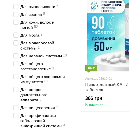
5
Для выносливости
5
Для зрения
Для кожи, волос и
52
ногтей
3
Для мозга
Для мочеполовой
1
системы
13
Для нервной системы
Для общего
Хит
3
восстановление
Для общего здоровья и
Артикул: 23910-01
62
иммунитета
Цинк хелатный KAL Zi
Для опорно-
таблеток
двигательного
366 грн
5
аппарата
В наличии
2
Для пищеварения
Для профилактики
заболеваний
4
эндокринной системы