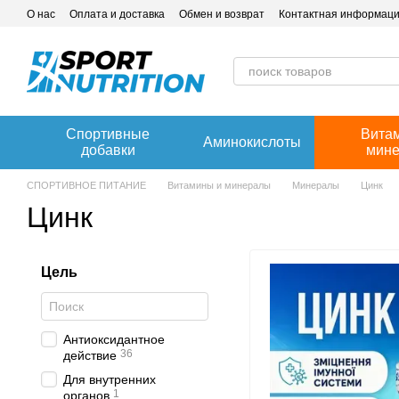
Перейти к основному контенту
О нас
Оплата и доставка
Обмен и возврат
Контактная информац
Спортивные
Вита
Аминокислоты
добавки
мин
СПОРТИВНОЕ ПИТАНИЕ
Витамины и минералы
Минералы
Цинк
Цинк
Цель
Антиоксидантное
36
действие
Для внутренних
1
органов