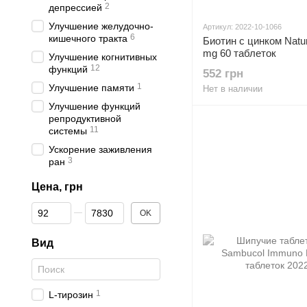
2
депрессией
Улучшение желудочно-
Артикул: 2022-10-1066
6
кишечного тракта
Биотин с цинком Nature
mg 60 таблеток
Улучшение когнитивных
12
функций
552 грн
1
Улучшение памяти
Нет в наличии
Улучшение функций
репродуктивной
11
системы
Ускорение заживления
3
ран
Цена, грн
От Цена, грн
До Цена, грн
OK
Вид
1
L-тирозин