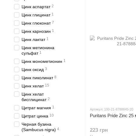
2
Цинк аспартат
1
Цинк глицинат
7
Цинк глюконат
1
Цинк карнозин
1
Цинк лактат
Цинк метионина
1
сульфат
1
Цинк монометионин
3
Цинк оксид
8
Цинк пиколинат
15
Цинк хелат
Цинк хелат
2
бисглицинат
1
Цитрат магния
Артикул: 100-21-8788845-20
Puritans Pride Zinc 25
10
Цитрат цинка
Черная бузина
4
(Sambucus nigra)
223 грн