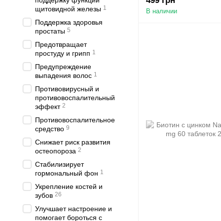
499 грн
поддержку функций
1
щитовидной железы
В наличии
Поддержка здоровья
5
простаты
Предотвращает
1
простуду и грипп
Предупреждение
1
выпадения волос
Противовирусный и
противовоспалительный
2
эффект
Противовоспалительное
9
средство
Снижает риск развития
2
остеопороза
Стабилизирует
1
гормональный фон
Укрепление костей и
26
зубов
Улучшает настроение и
помогает бороться с