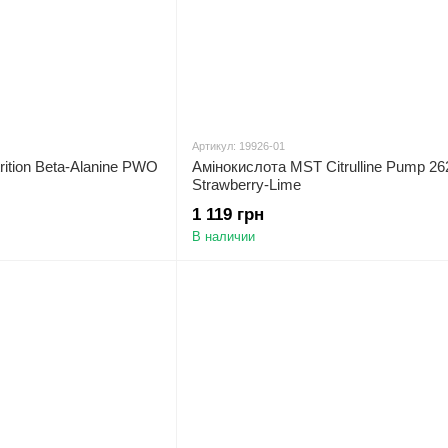
Артикул: 19926-01
ition Beta-Alanine PWO
Амінокислота MST Citrulline Pump 262
Strawberry-Lime
1 119 грн
В наличии