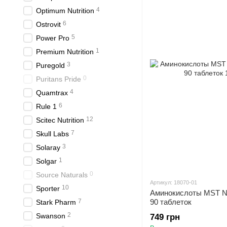
4
Optimum Nutrition
6
Ostrovit
5
Power Pro
1
Premium Nutrition
3
Puregold
0
Puritans Pride
4
Quamtrax
6
Rule 1
12
Scitec Nutrition
7
Skull Labs
3
Solaray
1
Solgar
0
Source Naturals
Артикул: 18070-01
10
Sporter
Аминокислоты MST Nu
7
90 таблеток
Stark Pharm
2
Swanson
749 грн