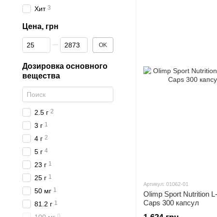
3
Хит
Цена, грн
От Цена, грн
До Цена, грн
OK
Дозировка основного
вещества
2
2.5 г
1
3 г
2
4 г
4
5 г
1
23 г
1
25 г
Артикул: 01062-01
1
50 мг
Olimp Sport Nutrition 
Caps 300 капсул
1
81.2 г
0