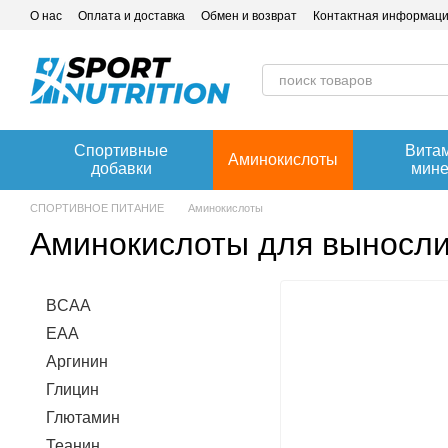
Перейти к основному контенту
О нас
Оплата и доставка
Обмен и возврат
Контактная информац
Спортивные
Вита
Аминокислоты
добавки
мин
СПОРТИВНОЕ ПИТАНИЕ
Аминокислоты
Аминокислоты для выносли
BCAA
EAA
Аргинин
Глицин
Глютамин
Теанин