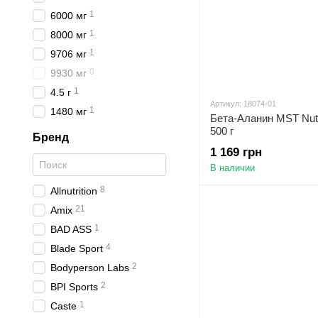
1
6000 мг
1
8000 мг
1
9706 мг
0
9930 мг
1
4.5 г
Артикул: 18074-01
1
1480 мг
Бета-Аланин MST Nutr
500 г
Бренд
1 169 грн
В наличии
8
Allnutrition
21
Amix
1
BAD ASS
4
Blade Sport
2
Bodyperson Labs
2
BPI Sports
1
Caste