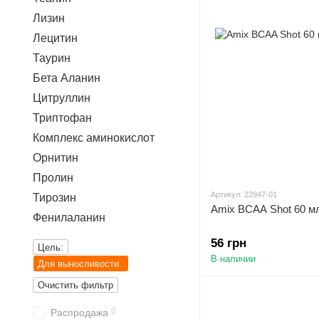
Лизин
Лецитин
Таурин
Бета Аланин
Цитруллин
Триптофан
Комплекс аминокислот
Орнитин
Пролин
Артикул: 22947-01
Тирозин
Amix BCAA Shot 60 м
Фенилаланин
56 грн
Цель:
В наличии
Для выносливости
Очистить фильтр
0
Распродажа