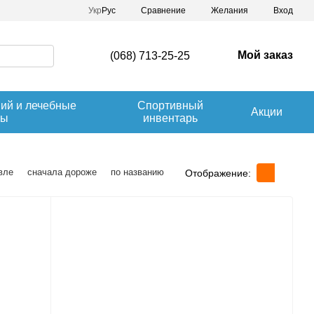
Сравнение
Укр
Рус
Желания
Вход
Мой заказ
(068) 713-25-25
ний и лечебные
Спортивный
Акции
вы
инвентарь
вле
сначала дороже
по названию
Отображение: