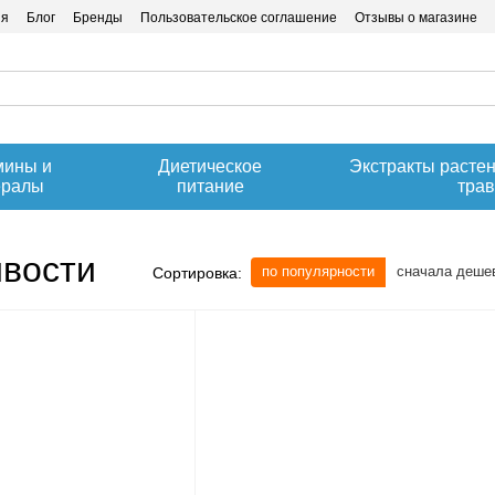
ия
Блог
Бренды
Пользовательское соглашение
Отзывы о магазине
мины и
Диетическое
Экстракты расте
ералы
питание
тра
вости
по популярности
сначала деше
Сортировка: