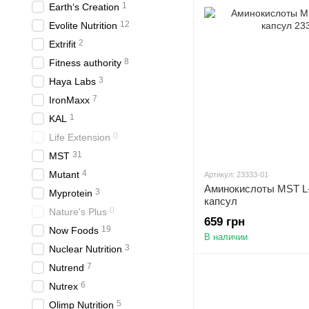
1
Earth‘s Creation
12
Evolite Nutrition
2
Extrifit
8
Fitness authority
3
Haya Labs
7
IronMaxx
1
KAL
0
Life Extension
31
MST
4
Mutant
Артикул: 23333-01
Аминокислоты MST L-
3
Myprotein
капсул
0
Nature's Plus
659 грн
19
Now Foods
В наличии
3
Nuclear Nutrition
7
Nutrend
6
Nutrex
5
Olimp Nutrition