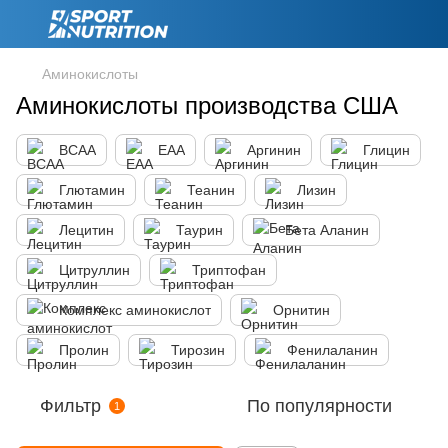
Аминокислоты
Аминокислоты производства США
BCAA
EAA
Аргинин
Глицин
Глютамин
Теанин
Лизин
Лецитин
Таурин
Бета Аланин
Цитруллин
Триптофан
Комплекс аминокислот
Орнитин
Пролин
Тирозин
Фенилаланин
Фильтр
По популярности
1