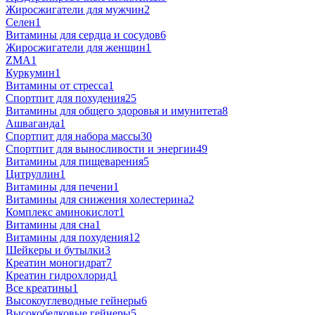
Жиросжигатели для мужчин
2
Селен
1
Витамины для сердца и сосудов
6
Жиросжигатели для женщин
1
ZMA
1
Куркумин
1
Витамины от стресса
1
Спортпит для похудения
25
Витамины для общего здоровья и имунитета
8
Ашваганда
1
Спортпит для набора массы
30
Спортпит для выносливости и энергии
49
Витамины для пищеварения
5
Цитруллин
1
Витамины для печени
1
Витамины для снижения холестерина
2
Комплекс аминокислот
1
Витамины для сна
1
Витамины для похудения
12
Шейкеры и бутылки
3
Креатин моногидрат
7
Креатин гидрохлорид
1
Все креатины
1
Высокоуглеводные гейнеры
6
Высокобелковые гейнеры
5