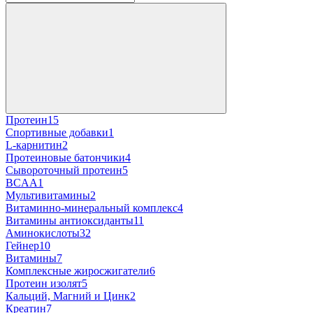
Протеин
15
Спортивные добавки
1
L-карнитин
2
Протеиновые батончики
4
Сывороточный протеин
5
BCAA
1
Мультивитамины
2
Витаминно-минеральный комплекс
4
Витамины антиоксиданты
11
Аминокислоты
32
Гейнер
10
Витамины
7
Комплексные жиросжигатели
6
Протеин изолят
5
Кальций, Магний и Цинк
2
Креатин
7