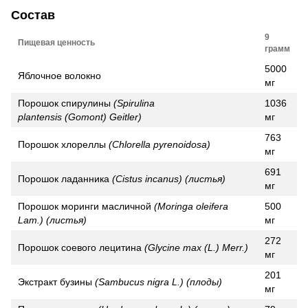
Состав
9
Пищевая ценность
грамм
5000
Яблочное волокно
мг
Порошок спирулины
(Spirulina
1036
plantensis
(Gomont)
Geitler)
мг
763
Порошок хлореллы
(Chlorella pyrenoidosa)
мг
691
Порошок ладанника
(Cistus incanus) (листья)
мг
Порошок моринги масличной
(Moringa oleifera
500
Lam.) (листья)
мг
272
Порошок соевого лецитина
(Glycine max
(L.)
Merr.)
мг
201
Экстракт бузины
(Sambucus nigra L.) (плоды)
мг