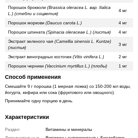
Порошок брокколи
(Brassica oleracea L. вар. Italica
4 мг
L.) (стебли и соцветия)
Порошок моркови
(Daucus carota L.)
4 мг
Порошок шпината
(Spinacia oleraceae L.) (листья)
4 мг
Экстракт зеленого чая
(Camellia sinensis L. Kuntze)
3 мг
(листья)
Экстракт виноградных косточек
(Vitis vinifera L.)
2 мг
Порошок черники
(Vaccinium myrtillus L.) (плоды)
1 мг
Способ применения
Смешайте 9 г порошка (1 мерная ложка) со 150-200 мл воды,
йогурта, кефира или сока (фруктового или овощного).
Принимайте одну порцию в день.
Характеристики
Раздел
Витамины и минералы
Дополнительные
Витамины антиоксиданты, Биодобавки,