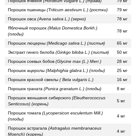
Порошок ячменя
(Hordeum vulgare L.) (трава)
79 мг
Порошок пшеницы
(Triticum aestivum L.) (ростки)
79 мг
Порошок овса
(Avena sativa L.) (зерно)
78 мг
Яблочный порошок
(Malus Domestica Borkh.)
78 мг
(плоды)
Порошок люцерны
(Medicago sativa L.) (листья)
65 мг
Экстракт гинкго билоба
(Ginkgo biloba L.) (листья)
50 мг
Порошок соевых бобов
(Glycine max
(L.)
Merr.)
28 мг
Порошок ацеролы
(Malphighia glabra L.) (плоды)
25 мг
Порошок красной свеклы
( Beta vulgaris L.)
16 мг
Порошок граната
(Punica granatum L.) (плоды)
8 мг
Порошок женьшеня сибирского
(Eleutherococcus
5 мг
Senticosus) (корень)
Порошок томата
(Lycopersicon esculentum Mill.)
4 мг
(плоды)
Порошок астрагала
(Astragalus membranaceus
4 мг
Moench) (корень)