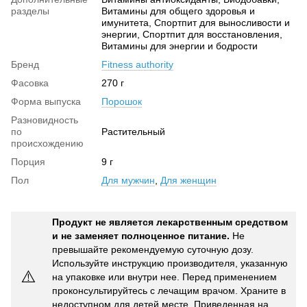
разделы
Витамины для общего здоровья и
имунитета, Спортпит для выносливости и
энергии, Спортпит для восстановления,
Витамины для энергии и бодрости
Бренд
Fitness authority
Фасовка
270 г
Форма выпуска
Порошок
Разновидность
по
Растительный
происхождению
Порция
9 г
Пол
Для мужчин
,
Для женщин
Продукт не является лекарственным средством
и не заменяет полноценное питание.
Не
превышайте рекомендуемую суточную дозу.
Используйте инструкцию производителя, указанную
⚠️
на упаковке или внутри нее. Перед применением
проконсультируйтесь с лечащим врачом. Храните в
недоступном для детей месте. Приведенная на