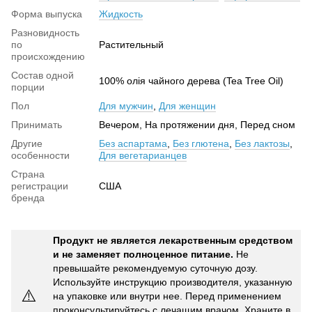
Форма выпуска
Жидкость
Разновидность
по
Растительный
происхождению
Состав одной
100% олія чайного дерева (Tea Tree Oil)
порции
Пол
Для мужчин
,
Для женщин
Принимать
Вечером, На протяжении дня, Перед сном
Другие
Без аспартама
,
Без глютена
,
Без лактозы
,
особенности
Для вегетарианцев
Страна
регистрации
США
бренда
Продукт не является лекарственным средством
и не заменяет полноценное питание.
Не
превышайте рекомендуемую суточную дозу.
Используйте инструкцию производителя, указанную
⚠️
на упаковке или внутри нее. Перед применением
проконсультируйтесь с лечащим врачом. Храните в