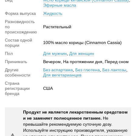
Вид
Мсло корицы китайской (Cinnamon Cassia)
,
Эфирные масла
Форма выпуска
Жидкость
Разновидность
по
Растительный
происхождению
Состав одной
100% масло корицы (Cinnamon Cassia)
порции
Пол
Для мужчин
,
Для женщин
Принимать
Вечером, На протяжении дня, Перед сном
Другие
Без аспартама
,
Без глютена
,
Без лактозы
,
особенности
Для вегетарианцев
Страна
регистрации
США
бренда
Продукт не является лекарственным средством
и не заменяет полноценное питание.
Не
превышайте рекомендуемую суточную дозу.
Используйте инструкцию производителя, указанную