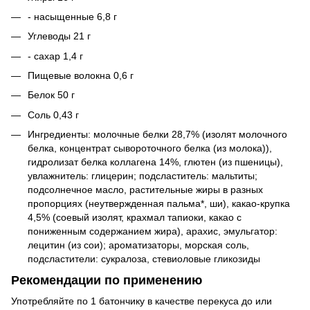
- насыщенные 6,8 г
Углеводы 21 г
- сахар 1,4 г
Пищевые волокна 0,6 г
Белок 50 г
Соль 0,43 г
Ингредиенты: молочные белки 28,7% (изолят молочного
белка, концентрат сывороточного белка (из молока)),
гидролизат белка коллагена 14%, глютен (из пшеницы),
увлажнитель: глицерин; подсластитель: мальтиты;
подсолнечное масло, растительные жиры в разных
пропорциях (неутвержденная пальма*, ши), какао-крупка
4,5% (соевый изолят, крахмал тапиоки, какао с
пониженным содержанием жира), арахис, эмульгатор:
лецитин (из сои); ароматизаторы, морская соль,
подсластители: сукралоза, стевиоловые гликозиды
Рекомендации по применению
Употребляйте по 1 батончику в качестве перекуса до или