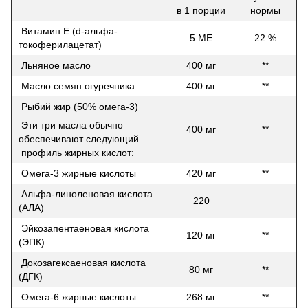
в 1 порции
нормы
Витамин Е (d-альфа-
5 МЕ
22 %
токоферилацетат)
Льняное масло
400 мг
**
Mасло семян огуречника
400 мг
**
Рыбий жир (50% омега-3)
Эти три масла обычно
400 мг
**
обеспечивают следующий
профиль жирных кислот:
Омега-3 жирные кислоты
420 мг
**
Aльфа-линоленовая кислота
220
(АЛА)
Эйкозапентаеновая кислота
120 мг
**
(ЭПК)
Докозагексаеновая кислота
80 мг
**
(ДГК)
Омега-6 жирные кислоты
268 мг
**