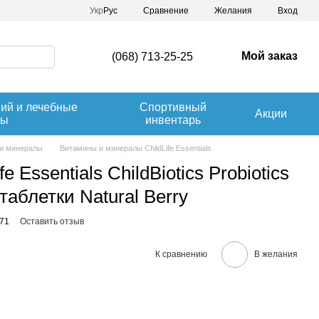
Сравнение
Укр
Рус
Желания
Вход
Мой заказ
(068) 713-25-25
ний и лечебные
Спортивный
Акции
вы
инвентарь
и минералы
Витамины и минералы ChildLife Essentials
e Essentials ChildBiotics Probiotics
 таблетки Natural Berry
471
Оставить отзыв
К сравнению
В желания