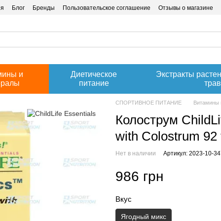
ия
Блог
Бренды
Пользовательское соглашение
Отзывы о магазине
мины и
Диетическое
Экстракты расте
ералы
питание
тра
СПОРТИВНОЕ ПИТАНИЕ
Витамины 
Колострум ChildLif
with Colostrum 92
Нет в наличии
Артикул: 2023-10-3
986 грн
Вкус
Ягодный микс