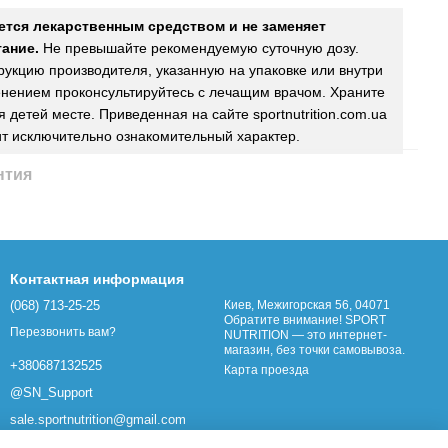
ется лекарственным средством и не заменяет
ание.
Не превышайте рекомендуемую суточную дозу.
рукцию производителя, указанную на упаковке или внутри
нением проконсультируйтесь с лечащим врачом. Храните
 детей месте. Приведенная на сайте sportnutrition.com.ua
т исключительно ознакомительный характер.
нтия
Контактная информация
(068) 713-25-25
Киев, Межигорская 56, 04071
Обратите внимание! SPORT
Перезвонить вам?
NUTRITION — это интернет-
магазин, без точки самовывоза.
+380687132525
Карта проезда
@SN_Support
sale.sportnutrition@gmail.com