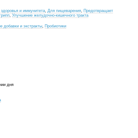
 здоровья и иммунитета
,
Для пищеварения
,
Предотвращает
грипп
,
Улучшение желудочно-кишечного тракта
е добавки и экстракты
,
Пробиотики
нии дня
а