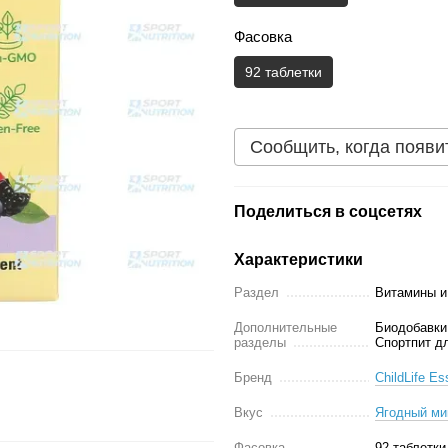
Фасовка
92 таблетки
Сообщить, когда появи
Поделиться в соцсетях
Характеристики
Раздел
Витамины и
Дополнительные
Биодобавки
разделы
Спортпит д
Бренд
ChildLife Es
Вкус
Ягодный ми
Фасовка
92 таблетки