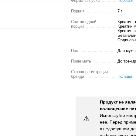
Форма выпуска
Порошок
Порция
7 г
Состав одной
Креатин г
порции
Креатин м
Креатин а
Бета-алан
Ординарна
Пол
Для мужч
Принимать
До тренир
Страна регистрации
бренда
Польша
Продукт не явля
полноценное пит
Используйте инст
⚠️
нее. Перед приме
в недоступном для
информация носи