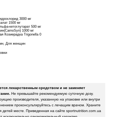
идрохлорид 3000 мг
алат 1500 мг
льфа-кетоглутарат 500 мг
ин(CarnoSyn) 1000 мг
я Козиерадка Trigonella 0
ин, Для женщин
овки
ется лекарственным средством и не заменяет
ание.
Не превышайте рекомендуемую суточную дозу.
рукцию производителя, указанную на упаковке или внутри
нением проконсультируйтесь с лечащим врачом. Храните
 детей месте. Приведенная на сайте sportnutrition.com.ua
т исключительно ознакомительный характер.