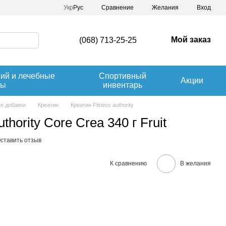
Сравнение
Укр
Рус
Желания
Вход
Мой заказ
(068) 713-25-25
ний и лечебные
Спортивный
Акции
вы
инвентарь
е добавки
Креатин
Креатин Fitness authority
thority Core Crea 340 г Fruit
ставить отзыв
К сравнению
В желания