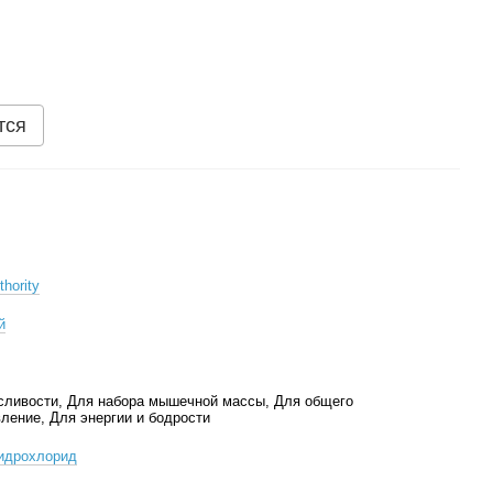
тся
thority
й
сливости, Для набора мышечной массы, Для общего
ление, Для энергии и бодрости
гидрохлорид