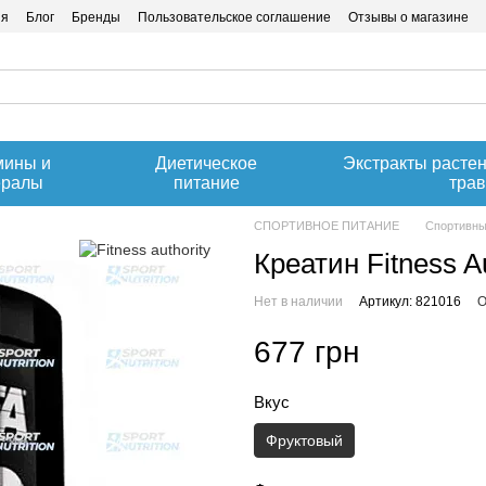
ия
Блог
Бренды
Пользовательское соглашение
Отзывы о магазине
мины и
Диетическое
Экстракты расте
ералы
питание
тра
СПОРТИВНОЕ ПИТАНИЕ
Спортивны
Креатин Fitness Au
Нет в наличии
Артикул: 821016
О
677 грн
Вкус
Фруктовый