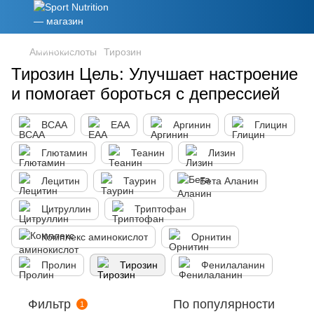
Аминокислоты
Тирозин
Тирозин Цель: Улучшает настроение
и помогает бороться с депрессией
BCAA
EAA
Аргинин
Глицин
Глютамин
Теанин
Лизин
Лецитин
Таурин
Бета Аланин
Цитруллин
Триптофан
Комплекс аминокислот
Орнитин
Пролин
Тирозин
Фенилаланин
Фильтр
По популярности
1