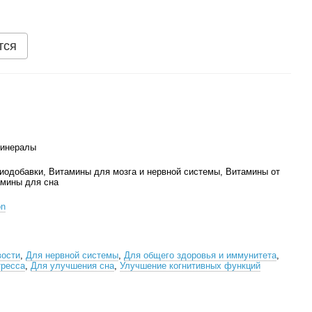
тся
минералы
иодобавки, Витамины для мозга и нервной системы, Витамины от
амины для сна
on
вости
,
Для нервной системы
,
Для общего здоровья и иммунитета
,
тресса
,
Для улучшения сна
,
Улучшение когнитивных функций