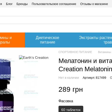
ия
Блог
Бренды
Пользовательское соглашение
Отзывы о магазине
мины и
Диетическое
Экстракты расте
ералы
питание
тра
СПОРТИВНОЕ ПИТАНИЕ
Витамины 
Мелатонин и вита
Creation Melatoni
Нет в наличии
Артикул: 817499
О
289 грн
Фасовка
60 таблеток