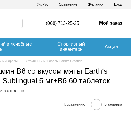
Сравнение
Укр
Рус
Желания
Вход
Мой заказ
(068) 713-25-25
ний и лечебные
Спортивный
Акции
вы
инвентарь
и минералы
Витамины и минералы Earth‘s Creation
мин B6 со вкусом мяты Earth‘s
n Sublingual 5 мг+B6 60 таблеток
ставить отзыв
К сравнению
В желания