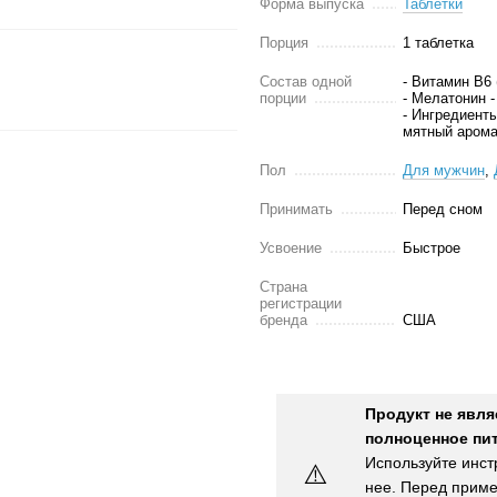
Форма выпуска
Таблетки
Порция
1 таблетка
Состав одной
- Витамин В6 
порции
- Мелатонин -
- Ингредиенты
мятный арома
Пол
Для мужчин
,
Принимать
Перед сном
Усвоение
Быстрое
Страна
регистрации
бренда
США
Продукт не явля
полноценное пит
Используйте инст
⚠️
нее. Перед приме