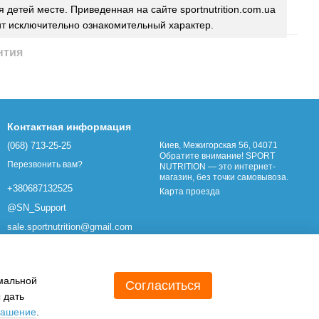
 детей месте. Приведенная на сайте sportnutrition.com.ua
т исключительно ознакомительный характер.
нтия
Контактная информация
(068) 713-25-25
Киев, Межигорская 56, 04071
Обратите внимание! SPORT
Перезвонить вам?
NUTRITION — это интернет-
магазин, без точки самовывоза.
+380687132525
Карта проезда
@SN_Support
sale.sportnutrition@gmail.com
имальной
Согласиться
 дать
лашение
.