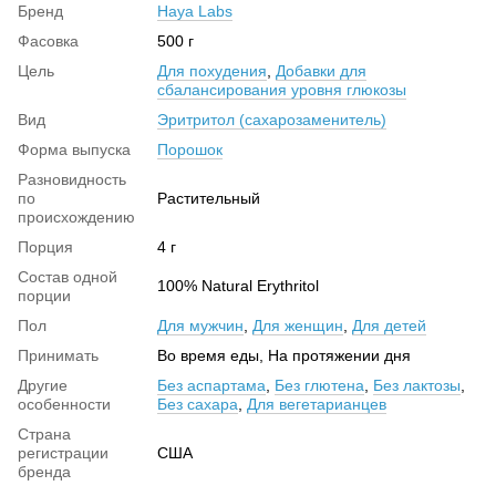
Бренд
Haya Labs
Фасовка
500 г
Цель
Для похудения
,
Добавки для
сбалансирования уровня глюкозы
Вид
Эритритол (сахарозаменитель)
Форма выпуска
Порошок
Разновидность
по
Растительный
происхождению
Порция
4 г
Состав одной
100% Natural Erythritol
порции
Пол
Для мужчин
,
Для женщин
,
Для детей
Принимать
Во время еды, На протяжении дня
Другие
Без аспартама
,
Без глютена
,
Без лактозы
,
особенности
Без сахара
,
Для вегетарианцев
Страна
регистрации
США
бренда