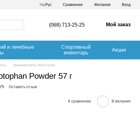
Сравнение
Укр
Рус
Желания
Вход
Мой заказ
(068) 713-25-25
ний и лечебные
Спортивный
Акции
вы
инвентарь
лоты
Аминокислоты Now Foods
tophan Powder 57 г
775
Оставить отзыв
К сравнению
В желания