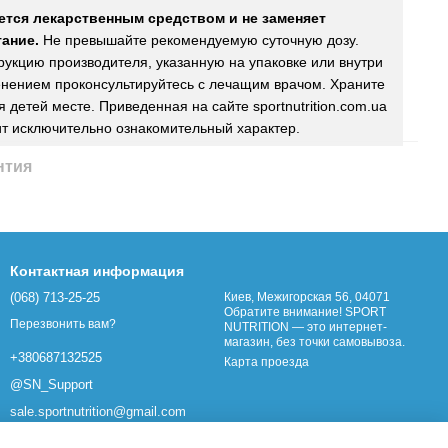
ется лекарственным средством и не заменяет
ание.
Не превышайте рекомендуемую суточную дозу.
рукцию производителя, указанную на упаковке или внутри
нением проконсультируйтесь с лечащим врачом. Храните
 детей месте. Приведенная на сайте sportnutrition.com.ua
т исключительно ознакомительный характер.
нтия
Контактная информация
(068) 713-25-25
Киев, Межигорская 56, 04071
Обратите внимание! SPORT
Перезвонить вам?
NUTRITION — это интернет-
магазин, без точки самовывоза.
+380687132525
Карта проезда
@SN_Support
sale.sportnutrition@gmail.com