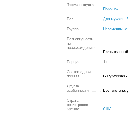
Форма выпуска
Порошок
Пол
Для мужчин
,
Группа
Незаменимые
Разновидность
по
происхождению
Растительный
Порция
1 г
Состав одной
порции
L-Tryptophan -
Другие
особенности
Без глютена, 
Страна
регистрации
бренда
США