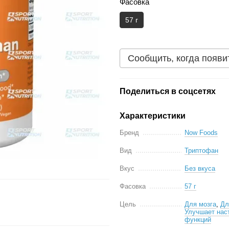
Фасовка
57 г
Сообщить, когда появи
Поделиться в соцсетях
Характеристики
Бренд
Now Foods
Вид
Триптофан
Вкус
Без вкуса
Фасовка
57 г
Цель
Для мозга
,
Дл
Улучшает наст
функций