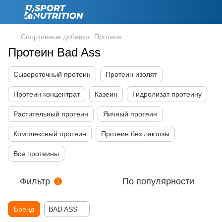
Спортивные добавки
Протеин
Протеин Bad Ass
Сывороточный протеин
Протеин изолят
Протеин концентрат
Казеин
Гидролизат протеину
Растительный протеин
Яичный протеин
Комплексный протеин
Протеин без лактозы
Все протеины
Фильтр
По популярности
1
Бренд
BAD ASS