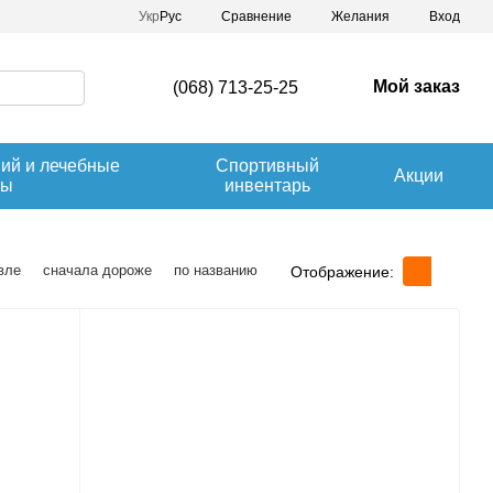
Сравнение
Укр
Рус
Желания
Вход
Мой заказ
(068) 713-25-25
ний и лечебные
Спортивный
Акции
вы
инвентарь
вле
сначала дороже
по названию
Отображение: