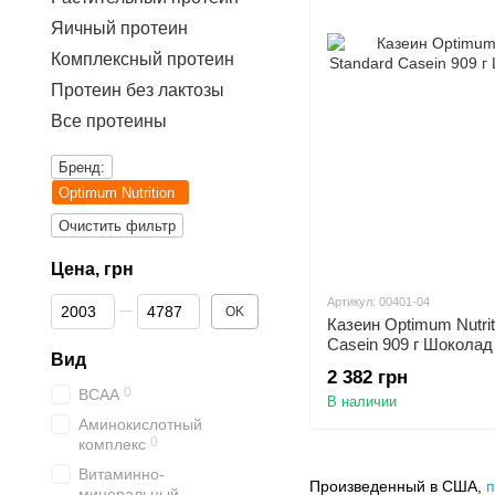
Яичный протеин
Комплексный протеин
Протеин без лактозы
Все протеины
Бренд:
Optimum Nutrition
Очистить фильтр
Цена, грн
От Цена, грн
До Цена, грн
Артикул: 00401-04
OK
Казеин Optimum Nutrit
Casein 909 г Шоколад
Вид
2 382 грн
0
BCAA
В наличии
Аминокислотный
0
комплекс
Витаминно-
Произведенный в США,
п
минеральный