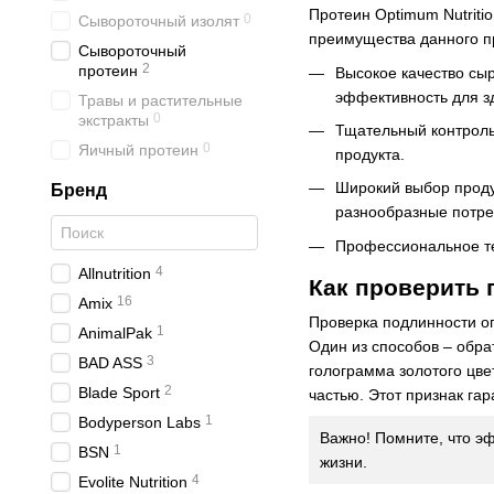
Протеин Optimum Nutriti
0
Сывороточный изолят
преимущества данного п
Сывороточный
2
протеин
Высокое качество сыр
эффективность для з
Травы и растительные
0
экстракты
Тщательный контроль 
0
Яичный протеин
продукта.
Широкий выбор продук
Бренд
разнообразные потре
Профессиональное те
4
Allnutrition
Как проверить 
16
Amix
Проверка подлинности о
1
AnimalPak
Один из способов
–
обрат
3
BAD ASS
голограмма золотого цве
2
Blade Sport
частью. Этот признак гар
1
Bodyperson Labs
Важно! Помните, что э
1
BSN
жизни.
4
Evolite Nutrition