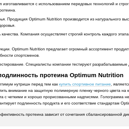
on изготавливается с использованием передовых технологий и стро
ротеина.
ья. Продукция Optimum Nutrition производится из натурального вы
доровья.
качества. Компания осуществляет строгий контроль каждого этапа 
ции. Optimum Nutrition предлагает огромный ассортимент продукт
бности спортсменов.
стирование. Специалисты компании тестируют разрабатываемые до
подлинность протеина Optimum Nutrition
птимум нутришн перед тем как
купить спортивное питание
, являет
ить внимание на защитную полимерную пленку черного цвета на к
та с четкими и хорошо прорисованными надписями. Голограмма не
антирует подлинность продукта и его соответствие стандартам Opti
ффективность протеина зависит от сочетания сбалансированной дие