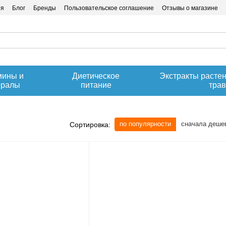
ия
Блог
Бренды
Пользовательское соглашение
Отзывы о магазине
мины и
Диетическое
Экстракты расте
ералы
питание
тра
по популярности
сначала деше
Сортировка: