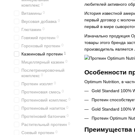
любителей активного обр
0
комплекс
0
Витамины
История известной амери
первый договор с молочн
0
Вкусовая добавка
первый в мире сыворото
0
Глютамин
Изначально продукция Op
0
Говяжий протеин
товары этого бренда зас
0
Гороховый протеин
производитель является 
1
Казеиновый протеин
0
Мицеллярный казеин
Послетренировочный
Особенности пр
0
комплекс
Optimum Nutrition, в ча
0
Протеин изолят
Gold Standard 100% 
0
Протеиновая смесь
0
Протеин способствуе
Протеиновий комплекс
0
Протеиновый напиток
Gold Standard 100% 
0
Протеїновий батончик
Протеин Optimum Nutr
0
Растительный протеин
Преимущества п
0
Соевый протеин