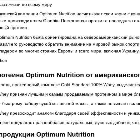
аза жизни по всему миру.
канской компании Optimum Nutrition насчитывает свои корни с конц
ым производителем Glanbia. Поставки сыворотки от последнего ст
чный протеин.
timum Nutrition была ориентирована на североамериканский рыно
тавил его руководство обратить внимание на мировой рынок спорти
лидером во многих странах Европы и всего мира, включая Украину.
отеина Optimum Nutrition от американско
стности, протеиновый комплекс Gold Standard 100% Whey, выделяе
Whey признан лучшим и самым продаваемым протеином в мире бла
т быстрому набору сухой мышечной массы, а также повышает сило
Whey превосходит аналоги благодаря своей эффективности и уника
ition предлагает разнообразие натуральных вкусовых добавок, чт
родукции Optimum Nutrition