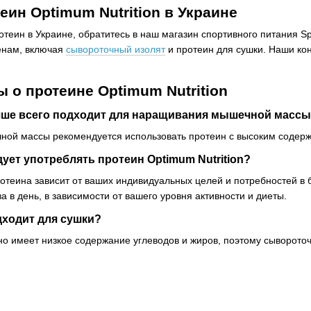
еин Optimum Nutrition в Украине
ротеин в Украине, обратитесь в наш магазин спортивного питания S
енам, включая
сывороточный изолят
и протеин для сушки. Наши кон
 о протеине Optimum Nutrition
учше всего подходит для наращивания мышечной масс
ой массы рекомендуется использовать протеин с высоким содержа
дует употреблять протеин Optimum Nutrition?
отеина зависит от ваших индивидуальных целей и потребностей в
аза в день, в зависимости от вашего уровня активности и диеты.
дходит для сушки?
но имеет низкое содержание углеводов и жиров, поэтому сыворото