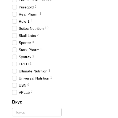
Premium Nutrition
6
Puregold
1
Real Pharm
4
Rule 1
10
Scitec Nutrition
2
Skull Labs
3
Sporter
3
Stark Pharm
2
Syntrax
1
TREC
3
Ultimate Nutrition
1
Universal Nutrition
9
USN
7
VPLab
Вкус