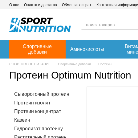
Перейти к основному контенту
О нас
Оплата и доставка
Обмен и возврат
Контактная информац
Спортивные
Вита
Аминокислоты
добавки
мин
СПОРТИВНОЕ ПИТАНИЕ
Спортивные добавки
Протеин
Протеин Optimum Nutrition
Сывороточный протеин
Протеин изолят
Протеин концентрат
Казеин
Гидролизат протеину
Растительный протеин