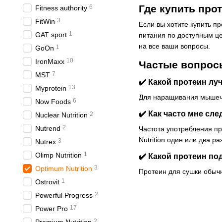
Где купить прот
6
Fitness authority
3
FitWin
Если вы хотите купить п
1
GAT sport
питания по доступным ц
на все ваши вопросы.
1
GoOn
10
IronMaxx
Частые вопросы
7
MST
✔️ Какой протеин л
13
Myprotein
Для наращивания мышечн
6
Now Foods
✔️ Как часто мне сле
2
Nuclear Nutrition
2
Nutrend
Частота употребления пр
Nutrition один или два р
3
Nutrex
1
Olimp Nutrition
✔️ Какой протеин по
3
Optimum Nutrition
Протеин для сушки обыч
1
Ostrovit
2
Powerful Progress
17
Power Pro
2