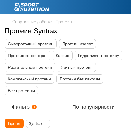
Спортивные добавки
Протеин
Протеин Syntrax
Сывороточный протеин
Протеин изолят
Протеин концентрат
Казеин
Гидролизат протеину
Растительный протеин
Яичный протеин
Комплексный протеин
Протеин без лактозы
Все протеины
Фильтр
По популярности
1
Бренд
Syntrax