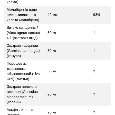
хрома)
Молибден (в виде
аминокислотного
42 мкг
93%
хелата молибдена)
Витекс священный
(Vitex agnus-castus)
50 мг
†
4:1 (экстракт ягод)
Экстракт гарцинии
(Garcinia cambogia)
50 мг
†
(кожура)
Порошок из
толокнянки
50 мг
†
обыкновенной (Uva
Ursi) (листья)
Экстракт конского
каштана (Aesculus
25 мг
†
hippocastanum)
(корень)
Альфа-липоевая
20 мг
†
кислота