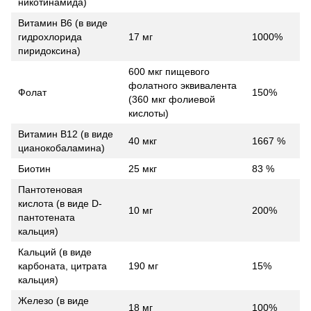
никотинамида)
Витамин B6 (в виде
гидрохлорида
17 мг
1000%
пиридоксина)
600 мкг пищевого
фолатного эквивалента
Фолат
150%
(360 мкг фолиевой
кислоты)
Витамин B12 (в виде
40 мкг
1667 %
цианокобаламина)
Биотин
25 мкг
83 %
Пантотеновая
кислота (в виде D-
10 мг
200%
пантотената
кальция)
Кальций (в виде
карбоната, цитрата
190 мг
15%
кальция)
Железо (в виде
18 мг
100%