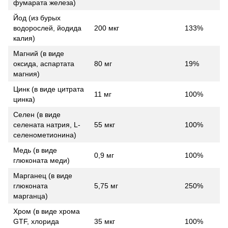
фумарата железа)
Йод (из бурых
водорослей, йодида
200 мкг
133%
калия)
Магний (в виде
оксида, аспартата
80 мг
19%
магния)
Цинк (в виде цитрата
11 мг
100%
цинка)
Селен (в виде
селената натрия, L-
55 мкг
100%
селенометионина)
Медь (в виде
0,9 мг
100%
глюконата меди)
Марганец (в виде
глюконата
5,75 мг
250%
марганца)
Хром (в виде хрома
GTF, хлорида
35 мкг
100%