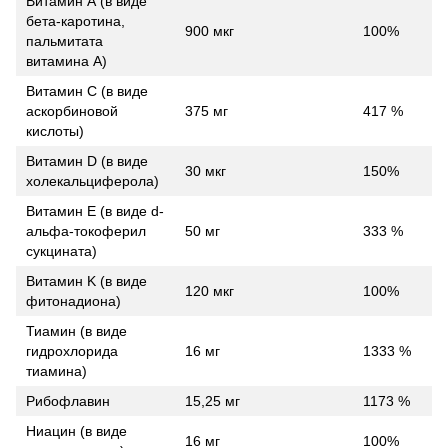
Витамин А (в виде
бета-каротина,
900 мкг
100%
пальмитата
витамина А)
Витамин С (в виде
аскорбиновой
375 мг
417 %
кислоты)
Витамин D (в виде
30 мкг
150%
холекальциферола)
Витамин E (в виде d-
альфа-токоферил
50 мг
333 %
сукцината)
Витамин K (в виде
120 мкг
100%
фитонадиона)
Тиамин (в виде
гидрохлорида
16 мг
1333 %
тиамина)
Рибофлавин
15,25 мг
1173 %
Ниацин (в виде
16 мг
100%