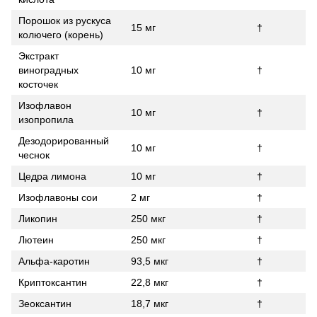
Порошок из рускуса
15 мг
†
колючего (корень)
Экстракт
виноградных
10 мг
†
косточек
Изофлавон
10 мг
†
изопропила
Дезодорированный
10 мг
†
чеснок
Цедра лимона
10 мг
†
Изофлавоны сои
2 мг
†
Ликопин
250 мкг
†
Лютеин
250 мкг
†
Альфа-каротин
93,5 мкг
†
Криптоксантин
22,8 мкг
†
Зеоксантин
18,7 мкг
†