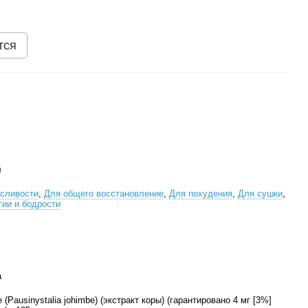
тся
л
сливости
,
Для общего восстановление
,
Для похудения
,
Для сушки
,
гии и бодрости
а
 (Pausinystalia johimbe) (экстракт коры) (гарантировано 4 мг [3%]