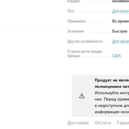
порции
йохимбина
Пол
Для муж
Принимать
Во время
Усвоение
Быстрое
Другие особенности
Для веге
Страна регистрации
бренда
США
Продукт не явля
полноценное пит
Используйте инст
⚠️
нее. Перед приме
в недоступном для
информация носи
Доставка
Оплата
Гара