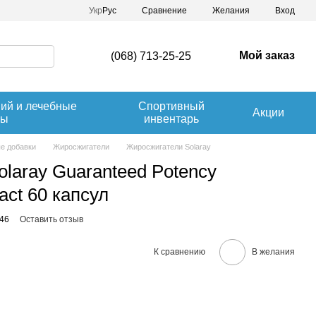
Сравнение
Укр
Рус
Желания
Вход
Мой заказ
(068) 713-25-25
ний и лечебные
Спортивный
Акции
вы
инвентарь
е добавки
Жиросжигатели
Жиросжигатели Solaray
laray Guaranteed Potency
act 60 капсул
446
Оставить отзыв
К сравнению
В желания