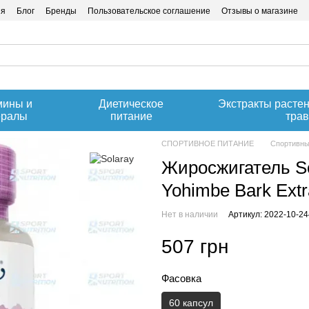
ия
Блог
Бренды
Пользовательское соглашение
Отзывы о магазине
мины и
Диетическое
Экстракты расте
ералы
питание
тра
СПОРТИВНОЕ ПИТАНИЕ
Спортивны
Жиросжигатель So
Yohimbe Bark Extr
Нет в наличии
Артикул: 2022-10-2
507 грн
Фасовка
60 капсул