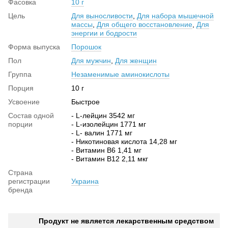
Фасовка
10 г
Цель
Для выносливости
,
Для набора мышечной
массы
,
Для общего восстановление
,
Для
энергии и бодрости
Форма выпуска
Порошок
Пол
Для мужчин
,
Для женщин
Группа
Незаменимые аминокислоты
Порция
10 г
Усвоение
Быстрое
Состав одной
- L-лейцин 3542 мг
порции
- L-изолейцин 1771 мг
- L- валин 1771 мг
- Никотиновая кислота 14,28 мг
- Витамин В6 1,41 мг
- Витамин В12 2,11 мкг
Страна
регистрации
Украина
бренда
Продукт не является лекарственным средством