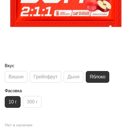
Вкус
Вишня
Грейпфрут
Дыня
Яблоко
Фасовка
10 г
300 г
Нет в наличии