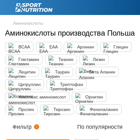
Аминокислоты
Аминокислоты производства Польша
BCAA
EAA
Аргинин
Глицин
Глютамин
Теанин
Лизин
Лецитин
Таурин
Бета Аланин
Цитруллин
Триптофан
Комплекс аминокислот
Орнитин
Пролин
Тирозин
Фенилаланин
Фильтр
По популярности
1