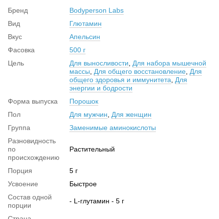
Бренд
Bodyperson Labs
Вид
Глютамин
Вкус
Апельсин
Фасовка
500 г
Цель
Для выносливости
,
Для набора мышечной
массы
,
Для общего восстановление
,
Для
общего здоровья и иммунитета
,
Для
энергии и бодрости
Форма выпуска
Порошок
Пол
Для мужчин
,
Для женщин
Группа
Заменимые аминокислоты
Разновидность
по
Растительный
происхождению
Порция
5 г
Усвоение
Быстрое
Состав одной
- L-глутамин - 5 г
порции
Страна