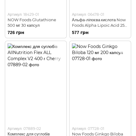
Артикул: 18429-01
Артикул: 06478-01
NOW Foods Glutathione
Альфа-ліпоєва кислота Now
500 мг 30 капсул
Foods Alpha Lipoic Acid 250
мг 60 капсул
726 грн
577 грн
Артикул: 07889-02
Артикул: 07728-01
Комплекс для суглобів
Now Foods Ginkgo Biloba