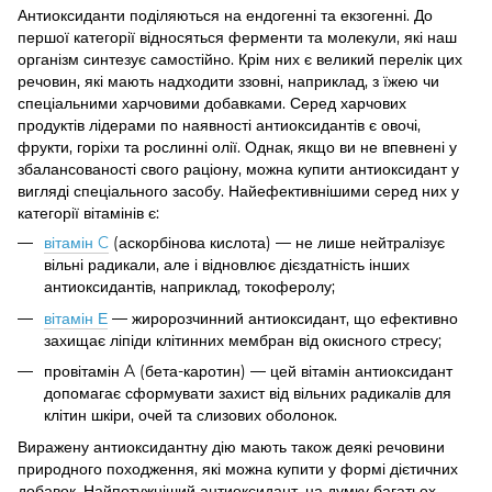
Антиоксиданти поділяються на ендогенні та екзогенні. До
першої категорії відносяться ферменти та молекули, які наш
організм синтезує самостійно. Крім них є великий перелік цих
речовин, які мають надходити ззовні, наприклад, з їжею чи
спеціальними харчовими добавками. Серед харчових
продуктів лідерами по наявності антиоксидантів є овочі,
фрукти, горіхи та рослинні олії. Однак, якщо ви не впевнені у
збалансованості свого раціону, можна купити антиоксидант у
вигляді спеціального засобу. Найефективнішими серед них у
категорії вітамінів є:
вітамін C
(аскорбінова кислота) — не лише нейтралізує
вільні радикали, але і відновлює дієздатність інших
антиоксидантів, наприклад, токоферолу;
вітамін Е
— жиророзчинний антиоксидант, що ефективно
захищає ліпіди клітинних мембран від окисного стресу;
провітамін A (бета-каротин) — цей вітамін антиоксидант
допомагає сформувати захист від вільних радикалів для
клітин шкіри, очей та слизових оболонок.
Виражену антиоксидантну дію мають також деякі речовини
природного походження, які можна купити у формі дієтичних
добавок. Найпотужніший антиоксидант, на думку багатьох