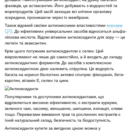
фахівців, це астаксантин. Його добувають з водоростей та
морепродуктів. Цей засіб захищає всі клітини організму
зсередини, проникаючи через їх мембрани.
Також відомий своїми антиокисними властивостями
коензим
Q10
. До ефективних універсальних засобів відноситься альфа-
ліпоєва кислота. Відомі вітаміни антиоксиданти для зору — це
лютеїн та зеаксантин.
Крім цього потужним антиоксидантом є селен. Цей
мікроелемент не лише діє самостійно, а й входить до складу
антиоксидантних ферментів. До засобів з комплексною
антиоксидантною дією належить спіруліна. Ця водорість
багата на корисні біологічно активні сполуки: фікоціанін, бета-
каротин, вітамін Е, селен та цинк.
Популярними та доступними антиоксидантами, що
відрізняються високою ефективністю, є екстракти куркуми,
зеленого чаю, часнику, женьшеню, шипшини, ехінацеї, оливи
тощо. Перевагами вживання трав та рослинних екстрактів є
їхній натуральний склад, безпечність та біодоступність.
Антиоксиданти купити за вигідною ціною можна у