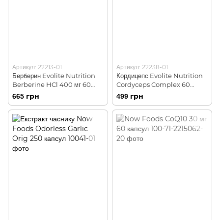
Артикул: 22213-01
Артикул: 22238-01
Берберин Evolite Nutrition
Кордицепс Evolite Nutrition
Berberine HCl 400 мг 60
Cordyceps Complex 60
капсул
капсул
665 грн
499 грн