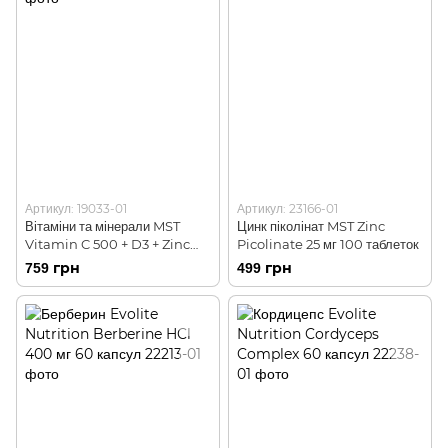
Артикул: 19033-01
Артикул: 23166-01
Вітаміни та мінерали MST
Цинк піколінат MST Zinc
Vitamin C 500 + D3 + Zinc
Picolinate 25 мг 100 таблеток
100 капсул
759 грн
499 грн