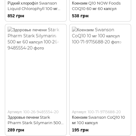
Рідкий хлорофіл Swanson
Коензим Q10 NOW Foods
Liquid Chlorophyll 100 мг
COQ10 60 мг 60 капсул
473 мл (16FL OZ)
852 грн
538 грн
Артикул: 100-26-9485554-20
Артикул: 100-71-9715688-20
Здоровье печени Stark
Коензим Swanson CoQ10 10
Pharm Stark Silymarin 500
мг 100 капсул
мг 60 капсул
289 грн
195 грн