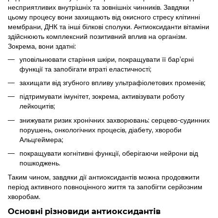
несприятливих внутрішніх та зовнішніх чинників. Завдяки
цьому процесу вони захищають від окисного стресу клітинні
мембрани, ДНК та інші білкові сполуки. Антиоксиданти вітаміни
здійснюють комплексний позитивний вплив на організм.
Зокрема, вони здатні:
уповільнювати старіння шкіри, покращувати її бар'єрні
функції та запобігати втраті еластичності;
захищати від згубного впливу ультрафіолетових променів;
підтримувати імунітет, зокрема, активізувати роботу
лейкоцитів;
знижувати ризик хронічних захворювань: серцево-судинних
порушень, онкологічних процесів, діабету, хвороби
Альцгеймера;
покращувати когнітивні функції, оберігаючи нейрони від
пошкоджень.
Таким чином, завдяки дії антиоксидантів можна продовжити
період активного повноцінного життя та запобігти серйозним
хворобам.
Основні різновиди антиоксидантів