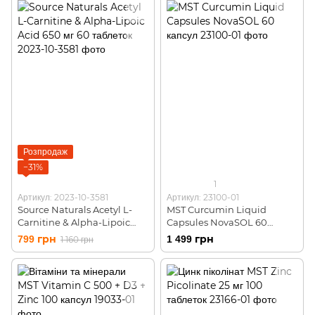
Розпродаж
−31%
1
Артикул: 2023-10-3581
Артикул: 23100-01
Source Naturals Acetyl L-
MST Curcumin Liquid
Carnitine & Alpha-Lipoic
Capsules NovaSOL 60
Acid 650 мг 60 таблеток
капсул
799 грн
1 499 грн
1 160 грн