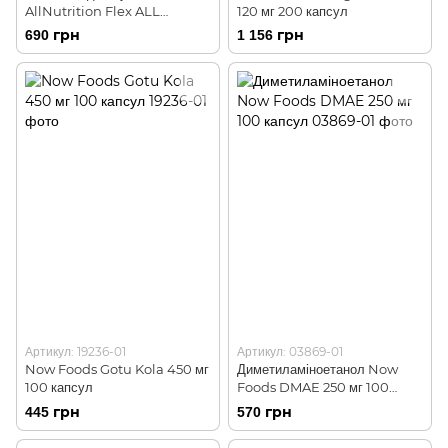
AllNutrition Flex ALL
120 мг 200 капсул
Complex V2 400 г Cherry
690 грн
1 156 грн
Артикул: 19236-01
Артикул: 03869-01
Now Foods Gotu Kola 450 мг
Диметиламіноетанол Now
100 капсул
Foods DMAE 250 мг 100
капсул
445 грн
570 грн