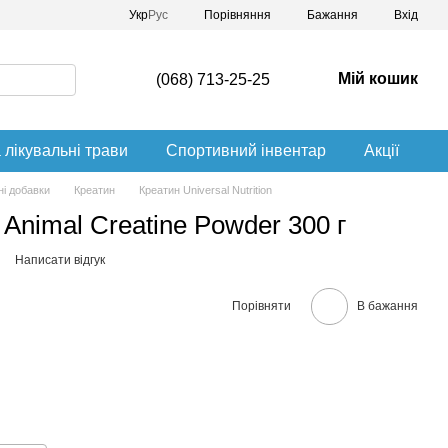
Порівняння
Укр
Рус
Бажання
Вхід
Мій кошик
(068) 713-25-25
 лікувальні трави
Спортивний інвентар
Акції
і добавки
Креатин
Креатин Universal Nutrition
 Animal Creatine Powder 300 г
Написати відгук
Порівняти
В бажання