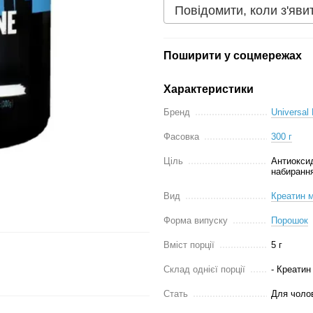
Повідомити, коли з'яви
Поширити у соцмережах
Характеристики
Бренд
Universal 
Фасовка
300 г
Ціль
Антиоксид
набирання
Вид
Креатин м
Форма випуску
Порошок
Вміст порції
5 г
Склад однієї порції
- Креатин 
Стать
Для чолов