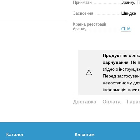
Приймати
Зранку, П
Засвоєння
Швидке
Країна реєстрації
бренду
США
Продукт не є лі
харчування.
Не п
згідно з інструкці
⚠️
Перед застосуванн
недоступному для 
інформація носит
Доставка
Оплата
Гара
Каталог
Клієнтам