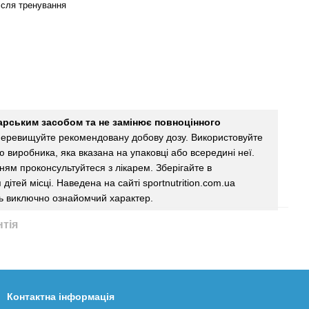
ісля тренування
карським засобом та не замінює повноцінного
еревищуйте рекомендовану добову дозу. Використовуйте
єю виробника, яка вказана на упаковці або всередині неї.
ям проконсультуйтеся з лікарем. Зберігайте в
дітей місці. Наведена на сайті sportnutrition.com.ua
ь виключно ознайомчий характер.
нтія
Контактна інформація