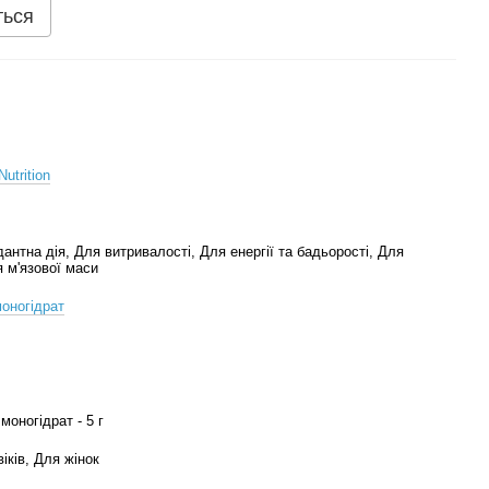
ться
Nutrition
антна дія, Для витривалості, Для енергії та бадьорості, Для
 м'язової маси
оногідрат
моногідрат - 5 г
іків, Для жінок