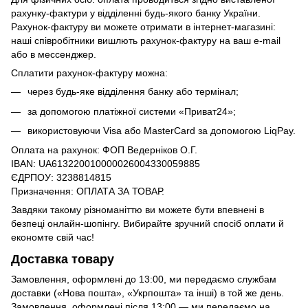
рахунку-фактури у відділенні будь-якого банку України.
Рахунок-фактуру ви можете отримати в інтернет-магазині:
наші співробітники вишлють рахунок-фактуру на ваш e-mail
або в мессенджер.
Сплатити рахунок-фактуру можна:
через будь-яке відділення банку або термінал;
за допомогою платіжної системи «Приват24»;
використовуючи Visa або MasterCard за допомогою LiqPay.
Оплата на рахунок: ФОП Ведерніков О.Г.
IBAN: UA613220010000026004330059885
ЄДРПОУ: 3238814815
Призначення: ОПЛАТА ЗА ТОВАР.
Завдяки такому різноманіттю ви можете бути впевнені в
безпеці онлайн-шопінгу. Вибирайте зручний спосіб оплати й
економте свій час!
Доставка товару
Замовлення, оформлені до 13:00, ми передаємо службам
доставки («Нова пошта», «Укрпошта» та інші) в той же день.
Замовлення, оформлені після 13:00 — ми передаємо на