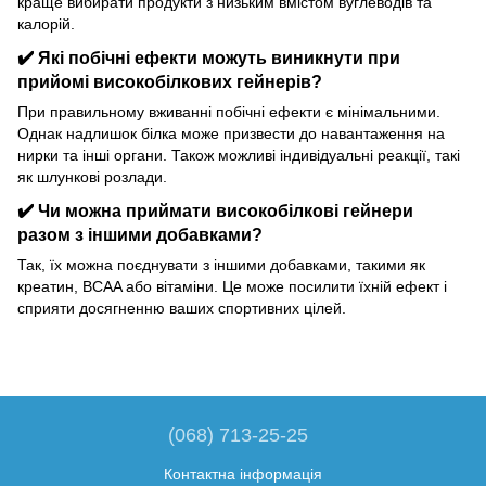
краще вибирати продукти з низьким вмістом вуглеводів та
калорій.
✔️ Які побічні ефекти можуть виникнути при
прийомі високобілкових гейнерів?
При правильному вживанні побічні ефекти є мінімальними.
Однак надлишок білка може призвести до навантаження на
нирки та інші органи. Також можливі індивідуальні реакції, такі
як шлункові розлади.
✔️ Чи можна приймати високобілкові гейнери
разом з іншими добавками?
Так, їх можна поєднувати з іншими добавками, такими як
креатин, BCAA або вітаміни. Це може посилити їхній ефект і
сприяти досягненню ваших спортивних цілей.
(068) 713-25-25
Контактна інформація