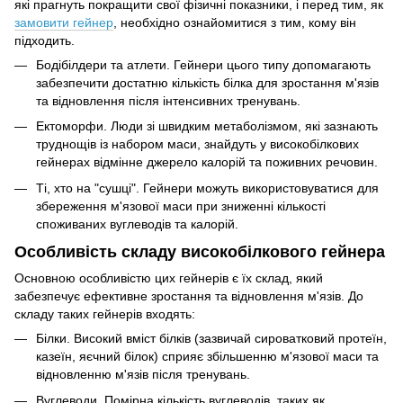
які прагнуть покращити свої фізичні показники, і перед тим, як
замовити гейнер
, необхідно ознайомитися з тим, кому він
підходить.
Бодібілдери та атлети. Гейнери цього типу допомагають
забезпечити достатню кількість білка для зростання м'язів
та відновлення після інтенсивних тренувань.
Ектоморфи. Люди зі швидким метаболізмом, які зазнають
труднощів із набором маси, знайдуть у високобілкових
гейнерах відмінне джерело калорій та поживних речовин.
Ті, хто на "сушці". Гейнери можуть використовуватися для
збереження м'язової маси при зниженні кількості
споживаних вуглеводів та калорій.
Особливість складу високобілкового гейнера
Основною особливістю цих гейнерів є їх склад, який
забезпечує ефективне зростання та відновлення м'язів. До
складу таких гейнерів входять:
Білки. Високий вміст білків (зазвичай сироватковий протеїн,
казеїн, яєчний білок) сприяє збільшенню м'язової маси та
відновленню м'язів після тренувань.
Вуглеводи. Помірна кількість вуглеводів, таких як