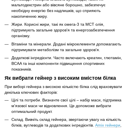
мальтодекстрин або вівсяне борошно, забезпечує
необхідну енергію без надлишків, що сприяють
накопиченню жиру.
Жири. Корисні жири, такі як омега-3 та MCT олія,
підтримують загальне здоров'я та енергозабезпечення
організму.
Вітаміни та мінерали. Додані мікроелементи допомагають
підтримувати метаболізм та загальне здоров'я.
Додаткові інгредієнти. Часто включають креатин, глютамін,
BCAA та інші компоненти підвищення спортивних
показників.
Як вибрати гейнер з високим вмістом білка
При виборі гейнера з високою кількістю білка слід враховувати
декілька ключових факторів:
Цілі та потреби. Визначте свої цілі – набір маси, підтримка
м'язової маси чи відновлення. Це допоможе вибрати
оптимальний продукт.
Склад. Вивчіть склад гейнера, звертаючи увагу на кількість
білків, вуглеводів та додаткових інгредієнтів.
Amix гейнери
,