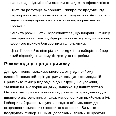
наприклад, відомі своїм якісним складом та ефективністю.
Якість та репутація виробника. Вибирайте продукти від
перевірених виробників із гарною репутацією. Amix та інші
відомі бренди пропонують якісні та перевірені часом
продукти.
Смак та розчинність. Переконайтеся, що вибраний гейнер
має приємний смак і добре розчиняється у воді чи молоці,
щоб його прийом був зручним та приємним.
Ціна. Порівняйте ціни різних продуктів та виберіть гейнер,
який відповідає вашому бюджету та потребам.
Рекомендації щодо прийому
Для досягнення максимального ефекту від прийому
високобілкових гейнерів дотримуйтесь цих рекомендацій.
Приймайте гейнер відповідно до інструкції на упаковці,
зазвичай це 1-2 порції на день, залежно від ваших потреб.
Оптимально приймати гейнер відразу після тренування для
швидкого відновлення, а також між основними прийомами їжі.
Гейнери найкраще змішувати з водою або молоком для
покращення смакових якостей та засвоєння. Ви можете
поєднувати гейнер з іншими добавками, такими як креатин