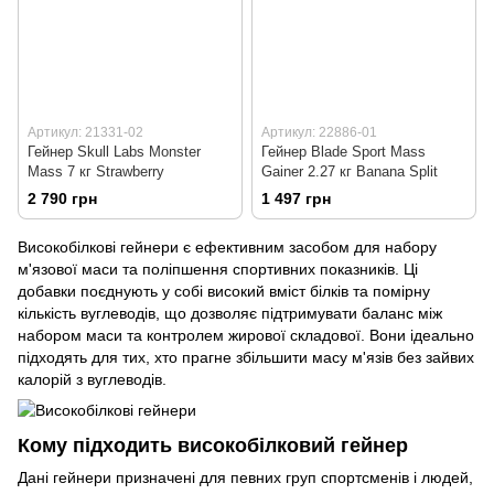
Артикул: 21331-02
Артикул: 22886-01
Гейнер Skull Labs Monster
Гейнер Blade Sport Mass
Mass 7 кг Strawberry
Gainer 2.27 кг Banana Split
2 790 грн
1 497 грн
Високобілкові гейнери є ефективним засобом для набору
м'язової маси та поліпшення спортивних показників. Ці
добавки поєднують у собі високий вміст білків та помірну
кількість вуглеводів, що дозволяє підтримувати баланс між
набором маси та контролем жирової складової. Вони ідеально
підходять для тих, хто прагне збільшити масу м'язів без зайвих
калорій з вуглеводів.
Кому підходить високобілковий гейнер
Дані гейнери призначені для певних груп спортсменів і людей,