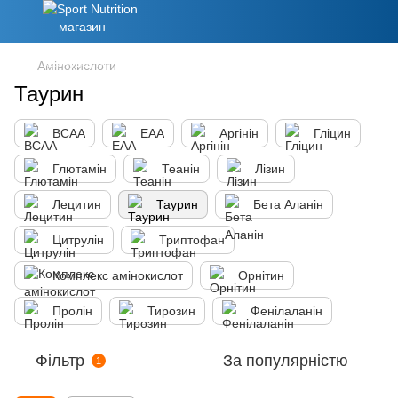
Амінокислоти
Таурин
BCAA
EAA
Аргінін
Гліцин
Глютамін
Теанін
Лізин
Лецитин
Таурин
Бета Аланін
Цитрулін
Триптофан
Комплекс амінокислот
Орнітин
Пролін
Тирозин
Фенілаланін
Фільтр
За популярністю
1