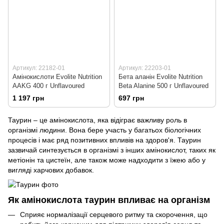
Артикул: 22182-01
Артикул: 22203-01
Амінокислоти Evolite Nutrition
Бета аланін Evolite Nutrition
AAKG 400 г Unflavoured
Beta Alanine 500 г Unflavoured
1 197 грн
697 грн
Таурин – це амінокислота, яка відіграє важливу роль в
організмі людини. Вона бере участь у багатьох біологічних
процесів і має ряд позитивних впливів на здоров'я. Таурин
зазвичай синтезується в організмі з інших амінокислот, таких як
метіонін та цистеїн, але також може надходити з їжею або у
вигляді харчових добавок.
Як амінокислота таурин впливає на організм
Сприяє нормалізації серцевого ритму та скорочення, що