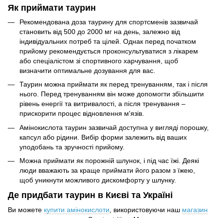
Як приймати таурин
Рекомендована доза таурину для спортсменів зазвичай
становить від 500 до 2000 мг на день, залежно від
індивідуальних потреб та цілей. Однак перед початком
прийому рекомендується проконсультуватися з лікарем
або спеціалістом зі спортивного харчування, щоб
визначити оптимальне дозування для вас.
Таурин можна приймати як перед тренуванням, так і після
нього. Перед тренуванням він може допомогти збільшити
рівень енергії та витривалості, а після тренування –
прискорити процес відновлення м'язів.
Амінокислота таурин зазвичай доступна у вигляді порошку,
капсул або рідини. Вибір форми залежить від ваших
уподобань та зручності прийому.
Можна приймати як порожній шлунок, і під час їжі. Деякі
люди вважають за краще приймати його разом з їжею,
щоб уникнути можливого дискомфорту у шлунку.
Де придбати таурин в Києві та Україні
Ви можете
купити амінокислоти
, використовуючи наш
магазин