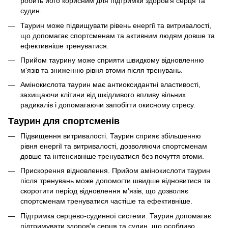
робить його корисним для підтримки здоров'я серця та
судин.
Таурин може підвищувати рівень енергії та витривалості,
що допомагає спортсменам та активним людям довше та
ефективніше тренуватися.
Прийом таурину може сприяти швидкому відновленню
м'язів та зниженню рівня втоми після тренувань.
Амінокислота таурин має антиоксидантні властивості,
захищаючи клітини від шкідливого впливу вільних
радикалів і допомагаючи запобігти окисному стресу.
Таурин для спортсменів
Підвищення витривалості. Таурин сприяє збільшенню
рівня енергії та витривалості, дозволяючи спортсменам
довше та інтенсивніше тренуватися без почуття втоми.
Прискорення відновлення. Прийом амінокислоти таурин
після тренувань може допомогти швидше відновитися та
скоротити період відновлення м'язів, що дозволяє
спортсменам тренуватися частіше та ефективніше.
Підтримка серцево-судинної системи. Таурин допомагає
підтримувати здоров'я серця та судин, що особливо