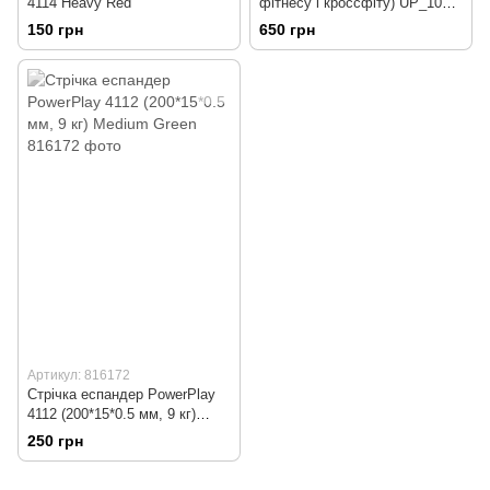
4114 Heavy Red
фітнесу і кроссфіту) UP_1050
Pull up band (23-57 кг) Green
150 грн
650 грн
Артикул: 816172
Стрічка еспандер PowerPlay
4112 (200*15*0.5 мм, 9 кг)
Medium Green
250 грн