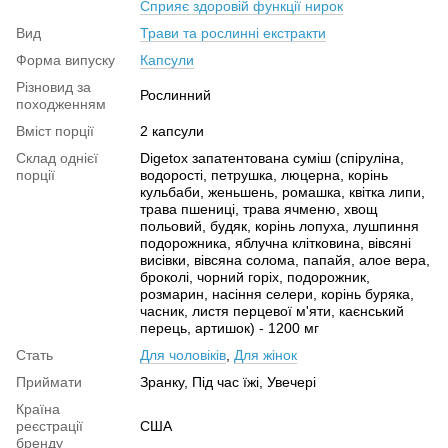
Сприяє здоровій функції нирок
Вид
Трави та рослинні екстракти
Форма випуску
Капсули
Різновид за
Рослинний
походженням
Вміст порції
2 капсули
Склад однієї
Digetox запатентована суміш (спіруліна,
порції
водорості, петрушка, люцерна, корінь
кульбаби, женьшень, ромашка, квітка липи,
трава пшениці, трава ячменю, хвощ
польовий, будяк, корінь лопуха, лушпиння
подорожника, яблучна клітковина, вівсяні
висівки, вівсяна солома, папайя, алое вера,
броколі, чорний горіх, подорожник,
розмарин, насіння селери, корінь буряка,
часник, листя перцевої м'яти, каєнський
перець, артишок) - 1200 мг
Стать
Для чоловіків
,
Для жінок
Приймати
Зранку, Під час їжі, Увечері
Країна
реєстрації
США
бренду