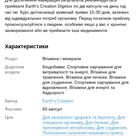
приймати Earth's Creation Digetox по дві капсули на день під
час їжі. Курс детоксикації зазвичай триває 15-30 днів, залежно
від індивідуальних потреб організму. Перед початком прийому
проконсультуйтеся з лікарем, особливо якщо у вас є хронічні
захворювання або ви приймаєте інші медикаменти.
Характеристики
Розділ
Вітаміни і мінерали
Додаткові
Біодобавки, Спортивне харчування для
розділи
витривалості та енергії, Вітаміни для
травлення, Вітаміни для печінки, Вітаміни
для схуднення, Спортивне харчування для
відновлення, Вітаміни для енергії та
бадьорості
Бренд
Earth‘s Creation
Фасовка
60 капсул
Ціль
Для загального здоров'я та імунітету
,
Для
очищення організму
,
Для печінки
,
Для
прискорення метаболізму
,
Для схуднення
,
Поліпшення шлунково-кишкового тракту
,