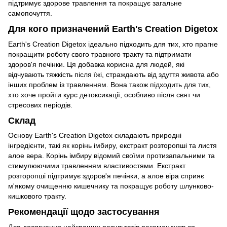
підтримує здорове травлення та покращує загальне
самопочуття.
Для кого призначений Earth's Creation Digetox
Earth's Creation Digetox ідеально підходить для тих, хто прагне
покращити роботу свого травного тракту та підтримати
здоров'я печінки. Ця добавка корисна для людей, які
відчувають тяжкість після їжі, страждають від здуття живота або
інших проблем із травленням. Вона також підходить для тих,
хто хоче пройти курс детоксикації, особливо після свят чи
стресових періодів.
Склад
Основу Earth's Creation Digetox складають природні
інгредієнти, такі як корінь імбиру, екстракт розторопші та листя
алое вера. Корінь імбиру відомий своїми протизапальними та
стимулюючими травленням властивостями. Екстракт
розторопші підтримує здоров'я печінки, а алое віра сприяє
м'якому очищенню кишечнику та покращує роботу шлунково-
кишкового тракту.
Рекомендації щодо застосування
Для досягнення найкращих результатів рекомендується