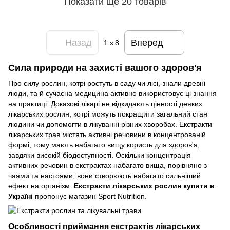
Показати ще 20 товарів
Назад
Вперед
1
з 8
Сила природи на захисті вашого здоров'я
Про силу рослин, котрі ростуть в саду чи лісі, знали древні
люди, та й сучасна медицина активно використовує ці знання
на практиці. Доказові лікарі не відкидають цінності деяких
лікарських рослин, котрі можуть покращити загальний стан
людини чи допомогти в лікуванні різних хворобах. Екстракти
лікарських трав містять активні речовини в концентрованій
формі, тому мають набагато вищу користь для здоров'я,
завдяки високій біодоступності. Оскільки концентрація
активних речовин в екстрактах набагато вища, порівняно з
чаями та настоями, вони створюють набагато сильніший
ефект на організм.
Екстракти лікарських рослин купити в
Україні
пропонує магазин Sport Nutrition.
Особливості приймання екстрактів лікарських