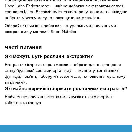
Покращити набір м'язової маси та витривалість допоможе
Haya Labs Ecdysterone — якісна добавка з екстрактом левзеї
сафлоровідної. Високий вміст екдистерону, допомагає швидше
набрати м'язову масу та покращити витривалість.
Обирайте ці чи інші добавки з натуральними рослинними
екстрактами у магазині Sport Nutrition.
Часті питання
Які можуть бути рослинні екстракти?
Екстракти лікарських трав можливо обрати для покращення
стану будь-якої системи організму — імунітету, когнітивних
функцій, пам'яті, набору м'язової маси, наповнення організму
вітамінами.
Які найпоширеніші формати рослинних екстрактів?
Найчастіше рослинні екстракти випускаються у форматі
таблеток та капсул.