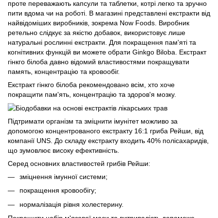
проте переважають капсули та таблетки, котрі легко та зручно
пити вдома чи на роботі. В магазині представлені екстракти від
найвідоміших виробників, зокрема Now Foods. Виробник
ретельно слідкує за якістю добавок, використовує лише
натуральні рослинні екстракти. Для покращення пам'яті та
когнітивних функцій ви можете обрати Ginkgo Biloba. Екстракт
гінкго білоба давно відомий властивостями покращувати
память, концентрацію та кровообіг.
Екстракт гінкго білоба рекомендовано всім, хто хоче
покращити пам'ять, концентрацію та здоров'я мозку.
Підтримати організм та зміцнити імунітет можливо за
допомогою концентрованого екстракту 16:1 гриба Рейши, від
компанії UNS. До складу екстракту входить 40% полісахаридів,
що зумовлює високу ефективність.
Серед основних властивостей грибів Рейши:
зміцнення імунної системи;
покращення кровообігу;
нормалізація рівня холестерину.