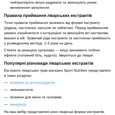
нейтралізують вільні радикали та зменшують ризик
виникнення запалення.
Правила приймання лікарських екстрактів
Точні правила приймання залежать від форми екстракту
(рідина, настоянка, капсули чи таблетки). Перед прийманням
уважно ознайомтеся з інструкцією та виконуйте всі настанови,
вказані в ній. Зазвичай рідкі екстракти та настоянки приймають
у розведеному вигляді, 1-3 рази на день.
Стежте за реакцією організму — якщо виникають побічні
ефекти (головний біль, нудота), зверніться до лікаря.
Популярні різновиди лікарських екстрактів
Екстракти лікарських трав магазині Sport Nutrition представлені
в таких розділах:
вітаміни та антиоксиданти
;
амінокислоти;
вітаміни для жінок та чоловіків;
мінерали
.
На ваш вибір представлені різні лікарські форми екстрактів,