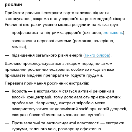
рослин
Приймати рослинні екстракти варто залежно від мети
застосування, зокрема стану здоров'я та рекомендацій лікаря.
Рослинні екстракти умовно можна розділити на кілька груп:
профілактика та підтримка здоров'я (ехінацея,
женьшень
);
заспокоєння нервової системи (ромашка, валеріана,
меліса);
підвищення загального рівня енергії (
гінкго білоба
).
Важливо проконсультуватися з лікарем перед початком
приймання рослинних екстрактів, особливо якщо ви вже
приймаєте медичні препарати чи годуєте грудьми.
Переваги приймання рослинних екстрактів:
Користь — в екстрактах містяться активні речовини в
високій концентрації, тому допомагають при конкретних
проблемах. Наприклад, екстракт звіробою може
використовуватися як допоміжний засіб при легкій депресії,
екстракт босвелії зменшить запалення суглобів.
Протизапальні та антиоксидантні властивості — екстракти
куркуми, зеленого чаю, розмарину ефективно