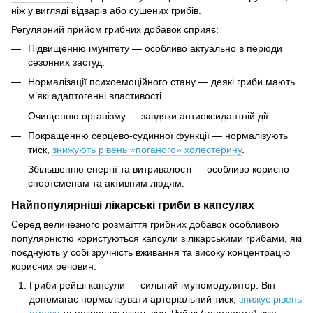
ніж у вигляді відварів або сушених грибів.
Регулярний прийом грибних добавок сприяє:
Підвищенню імунітету — особливо актуально в періоди
сезонних застуд.
Нормалізації психоемоційного стану — деякі гриби мають
м’які адаптогенні властивості.
Очищенню організму — завдяки антиоксидантній дії.
Покращенню серцево-судинної функції — нормалізують
тиск,
знижують рівень «поганого» холестерину
.
Збільшенню енергії та витривалості — особливо корисно
спортсменам та активним людям.
Найпопулярніші лікарські гриби в капсулах
Серед величезного розмаїття грибних добавок особливою
популярністю користуються капсули з лікарськими грибами, які
поєднують у собі зручність вживання та високу концентрацію
корисних речовин:
Гриби рейші капсули — сильний імуномодулятор. Він
допомагає нормалізувати артеріальний тиск,
знижує рівень