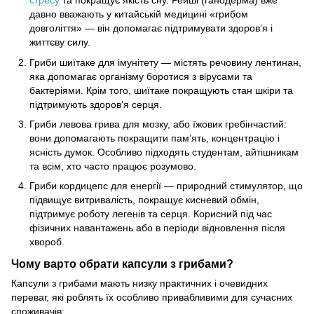
стресу
та покращує якість сну. Рейші (ганодерма) вже
давно вважають у китайській медицині «грибом
довголіття» — він допомагає підтримувати здоров’я і
життєву силу.
Гриби шиїтаке для імунітету — містять речовину лентинан,
яка допомагає організму боротися з вірусами та
бактеріями. Крім того, шиїтаке покращують стан шкіри та
підтримують здоров’я серця.
Гриби левова грива для мозку, або їжовик гребінчастий:
вони допомагають покращити пам’ять, концентрацію і
ясність думок. Особливо підходять студентам, айтішникам
та всім, хто часто працює розумово.
Гриби кордицепс для енергії — природний стимулятор, що
підвищує витривалість, покращує кисневий обмін,
підтримує роботу легенів та серця. Корисний під час
фізичних навантажень або в періоди відновлення після
хвороб.
Чому варто обрати капсули з грибами?
Капсули з грибами мають низку практичних і очевидних
переваг, які роблять їх особливо привабливими для сучасних
споживачів: