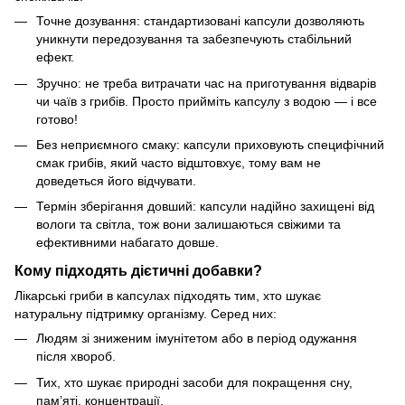
Точне дозування: стандартизовані капсули дозволяють
уникнути передозування та забезпечують стабільний
ефект.
Зручно: не треба витрачати час на приготування відварів
чи чаїв з грибів. Просто прийміть капсулу з водою — і все
готово!
Без неприємного смаку: капсули приховують специфічний
смак грибів, який часто відштовхує, тому вам не
доведеться його відчувати.
Термін зберігання довший: капсули надійно захищені від
вологи та світла, тож вони залишаються свіжими та
ефективними набагато довше.
Кому підходять дієтичні добавки?
Лікарські гриби в капсулах підходять тим, хто шукає
натуральну підтримку організму. Серед них:
Людям зі зниженим імунітетом або в період одужання
після хвороб.
Тих, хто шукає природні засоби для покращення сну,
пам’яті, концентрації.