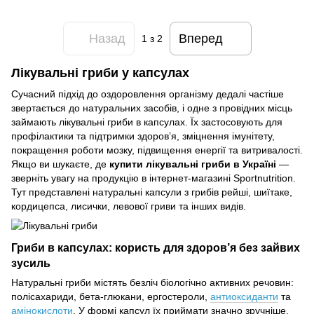
Назад
Вперед
1
з 2
Лікувальні гриби у капсулах
Сучасний підхід до оздоровлення організму дедалі частіше
звертається до натуральних засобів, і одне з провідних місць
займають лікувальні гриби в капсулах. Їх застосовують для
профілактики та підтримки здоров’я, зміцнення імунітету,
покращення роботи мозку, підвищення енергії та витривалості.
Якщо ви шукаєте, де
купити лікувальні гриби в Україні
—
зверніть увагу на продукцію в інтернет-магазині Sportnutrition.
Тут представлені натуральні капсули з грибів рейші, шиїтаке,
кордицепса, лисички, левової гриви та інших видів.
Гриби в капсулах: користь для здоров’я без зайвих
зусиль
Натуральні гриби містять безліч біологічно активних речовин:
полісахариди, бета-глюкани, ергостероли,
антиоксиданти
та
амінокислоти
. У формі капсул їх приймати значно зручніше,