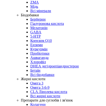
ZMA
Мідь
Всі мінерали
Біодобавки
Берберин
Гіалуронова кислота
Мелатонін
GABA
5-HTP
Коензим Q10
Ензими
Куркурмін
Пробіотики
Ашваганда
Хлорофіл
DHEA дегідроепіандростерон
Бетаїн
Всі біодобавки
Жирні кислоти
Омега 3
Омега 3-6-9
CLA Лінолева кислота
Всі жирні кислоти
Препарати для суглобів і зв'язок
Колагени