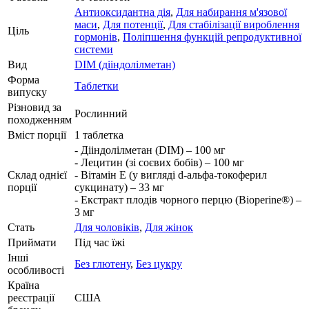
Антиоксидантна дія
,
Для набирання м'язової
маси
,
Для потенції
,
Для стабілізації вироблення
Ціль
гормонів
,
Поліпшення функцій репродуктивної
системи
Вид
DIM (дііндолілметан)
Форма
Таблетки
випуску
Різновид за
Рослинний
походженням
Вміст порції
1 таблетка
- Дііндолілметан (DIM) – 100 мг
- Лецитин (зі соєвих бобів) – 100 мг
Склад однієї
- Вітамін E (у вигляді d-альфа-токоферил
порції
сукцинату) – 33 мг
- Екстракт плодів чорного перцю (Bioperine®) –
3 мг
Стать
Для чоловіків
,
Для жінок
Приймати
Під час їжі
Інші
Без глютену
,
Без цукру
особливості
Країна
реєстрації
США