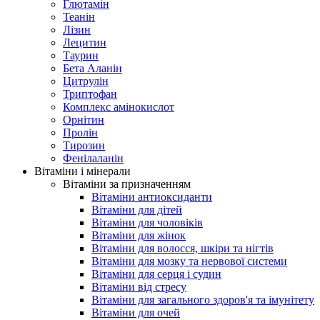
Глютамін
Теанін
Лізин
Лецитин
Таурин
Бета Аланін
Цитрулін
Триптофан
Комплекс амінокислот
Орнітин
Пролін
Тирозин
Фенілаланін
Вітаміни і мінерали
Вітаміни за призначенням
Вітаміни антиоксиданти
Вітаміни для дітей
Вітаміни для чоловіків
Вітаміни для жінок
Вітаміни для волосся, шкіри та нігтів
Вітаміни для мозку та нервової системи
Вітаміни для серця і судин
Вітаміни від стресу
Вітаміни для загального здоров'я та імунітету
Вітаміни для очей