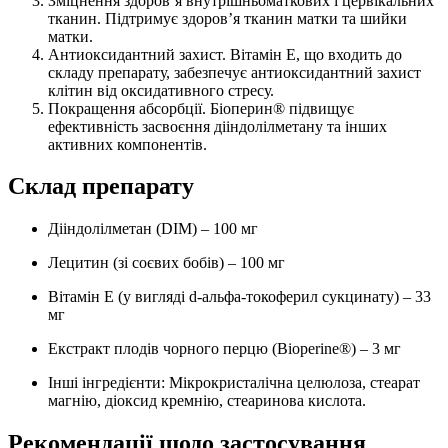
Зміцнення здоров’я внутрішньоматкових і цервікальних
тканин. Підтримує здоров’я тканин матки та шийки
матки.
Антиоксидантний захист. Вітамін E, що входить до
складу препарату, забезпечує антиоксидантний захист
клітин від оксидативного стресу.
Покращення абсорбції. Біоперин® підвищує
ефективність засвоєння дііндолілметану та інших
активних компонентів.
Склад препарату
Дііндолілметан (DIM) – 100 мг
Лецитин (зі соєвих бобів) – 100 мг
Вітамін E (у вигляді d-альфа-токоферил сукцинату) – 33
мг
Екстракт плодів чорного перцю (Bioperine®) – 3 мг
Інші інгредієнти: Мікрокристалічна целюлоза, стеарат
магнію, діоксид кремнію, стеаринова кислота.
Рекомендації щодо застосування