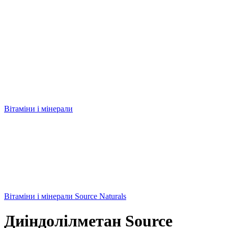
Вітаміни і мінерали
Вітаміни і мінерали Source Naturals
Диіндолілметан Source