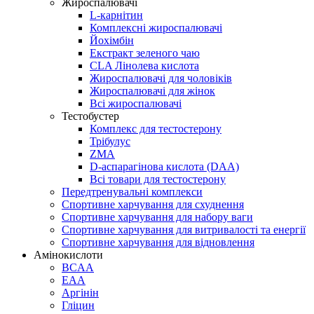
Жироспалювачі
L-карнітин
Комплексні жироспалювачі
Йохімбін
Екстракт зеленого чаю
CLA Лінолева кислота
Жироспалювачі для чоловіків
Жироспалювачі для жінок
Всі жироспалювачі
Тестобустер
Комплекс для тестостерону
Трібулус
ZMA
D-аспарагінова кислота (DAA)
Всі товари для тестостерону
Передтренувальні комплекси
Спортивне харчування для схуднення
Спортивне харчування для набору ваги
Спортивне харчування для витривалості та енергії
Спортивне харчування для відновлення
Амінокислоти
BCAA
EAA
Аргінін
Гліцин