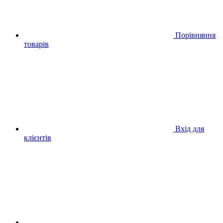
Порівняння
товарів
Вхід для
клієнтів