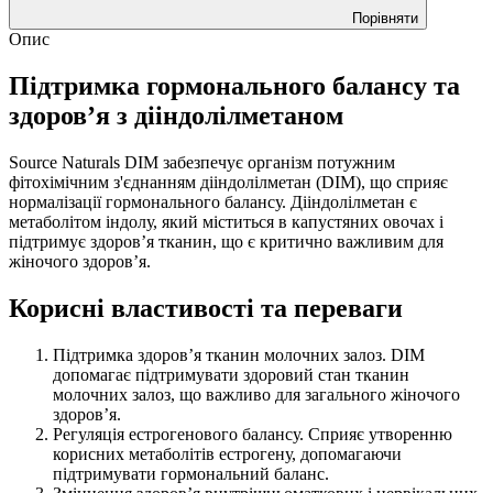
Порівняти
Опис
Підтримка гормонального балансу та
здоров’я з дііндолілметаном
Source Naturals DIM забезпечує організм потужним
фітохімічним з'єднанням дііндолілметан (DIM), що сприяє
нормалізації гормонального балансу. Дііндолілметан є
метаболітом індолу, який міститься в капустяних овочах і
підтримує здоров’я тканин, що є критично важливим для
жіночого здоров’я.
Корисні властивості та переваги
Підтримка здоров’я тканин молочних залоз. DIM
допомагає підтримувати здоровий стан тканин
молочних залоз, що важливо для загального жіночого
здоров’я.
Регуляція естрогенового балансу. Сприяє утворенню
корисних метаболітів естрогену, допомагаючи
підтримувати гормональний баланс.