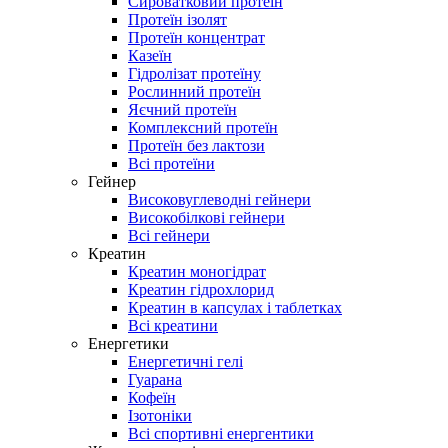
Сироватковий протеїн
Протеїн ізолят
Протеїн концентрат
Казеїн
Гідролізат протеїну
Рослинний протеїн
Яєчний протеїн
Комплексний протеїн
Протеїн без лактози
Всі протеїни
Гейнер
Високовуглеводні гейнери
Високобілкові гейнери
Всі гейнери
Креатин
Креатин моногідрат
Креатин гідрохлорид
Креатин в капсулах і таблетках
Всі креатини
Енергетики
Енергетичні гелі
Гуарана
Кофеїн
Ізотоніки
Всі спортивні енергентики