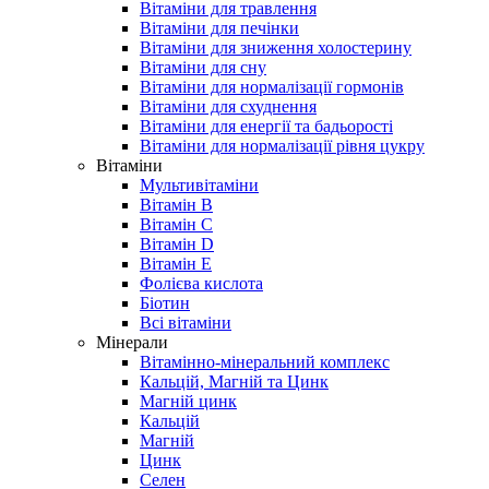
Вітаміни для травлення
Вітаміни для печінки
Вітаміни для зниження холостерину
Вітаміни для сну
Вітаміни для нормалізації гормонів
Вітаміни для схуднення
Вітаміни для енергії та бадьорості
Вітаміни для нормалізації рівня цукру
Вітаміни
Мультивітаміни
Вітамін B
Вітамін C
Вітамін D
Вітамін E
Фолієва кислота
Біотин
Всі вітаміни
Мінерали
Вітамінно-мінеральний комплекс
Кальцій, Магній та Цинк
Магній цинк
Кальцій
Магній
Цинк
Селен