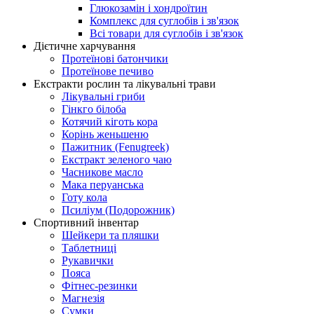
Глюкозамін і хондроїтин
Комплекс для суглобів і зв'язок
Всі товари для суглобів і зв'язок
Дієтичне харчування
Протеїнові батончики
Протеїнове печиво
Екстракти рослин та лікувальні трави
Лікувальні гриби
Гінкго білоба
Котячий кіготь кора
Корінь женьшеню
Пажитник (Fenugreek)
Екстракт зеленого чаю
Часникове масло
Мака перуанська
Готу кола
Псиліум (Подорожник)
Спортивний інвентар
Шейкери та пляшки
Таблетниці
Рукавички
Пояса
Фітнес-резинки
Магнезія
Сумки