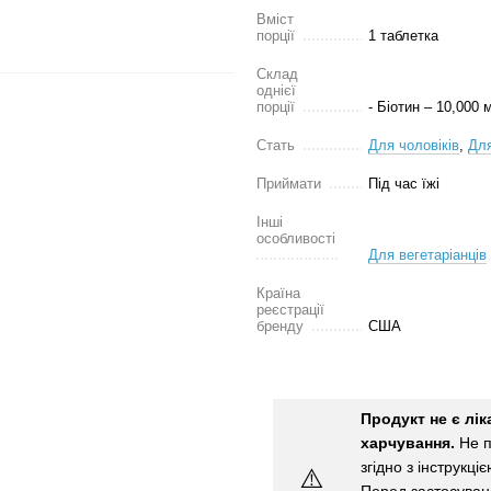
Вміст
порції
1 таблетка
Склад
однієї
порції
- Біотин – 10,000 
Стать
Для чоловіків
,
Для
Приймати
Під час їжі
Інші
особливості
Для вегетаріанців
Країна
реєстрації
бренду
США
Продукт не є лі
харчування.
Не п
згідно з інструкці
⚠️