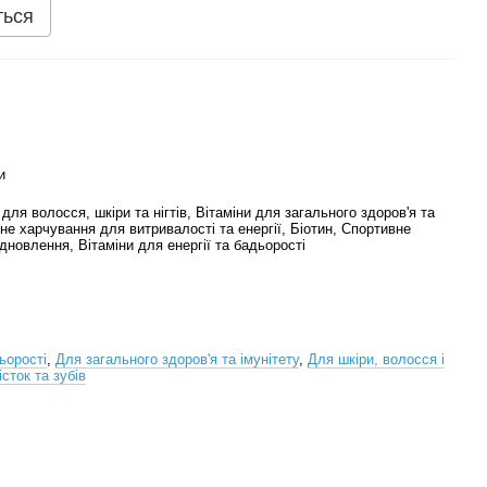
ться
и
 для волосся, шкіри та нігтів, Вітаміни для загального здоров'я та
вне харчування для витривалості та енергії, Біотин, Спортивне
дновлення, Вітаміни для енергії та бадьорості
ьорості
,
Для загального здоров'я та імунітету
,
Для шкіри, волосся і
сток та зубів