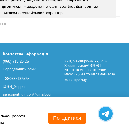
ям проконсультуйтеся з лікарем. Зберігайте в
дітей місці. Наведена на сайті sportnutrition.com.ua
ь виключно ознайомчий характер.
нтія
Контактна інформація
(068) 713-25-25
Київ, Межигірська 56, 04071
Зверніть увагу! SPORT
Передзвонити вам?
NUTRITION — це інтернет-
магазин, без точки самовивозу.
+380687132525
Мапа проїзду
@SN_Support
sale.sportnutrition@gmail.com
альної роботи
Погодитися
 на