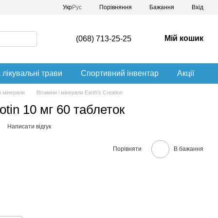
Порівняння
Укр
Рус
Бажання
Вхід
Мій кошик
(068) 713-25-25
 лікувальні трави
Спортивний інвентар
Акції
 і мінерали
Вітаміни і мінерали Earth‘s Creation
iotin 10 мг 60 таблеток
Написати відгук
Порівняти
В бажання