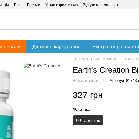
мація
Блог
Бренди
Угода користувача
Відгуки про магазин
 мінерали
Дієтичне харчування
Екстракти рослин та
СПОРТИВНЕ ХАРЧУВАННЯ
Вітаміни
Earth's Creation B
Немає в наявності
Артикул: 817435
327 грн
Фасовка
60 таблеток