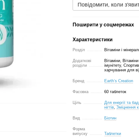
Повідомити, коли з'яви
Поширити у соцмережах
Характеристики
Розділ
Вітаміни і мінерал
Додаткові
Вітаміни, Вітаміни
розділи
імунітету, Спорти
харчування для ві
Бренд
Earth‘s Creation
Фасовка
60 таблеток
Ціль
Для енергії та бад
нігтів
,
Зміцнення кі
Вид
Біотин
Форма
випуску
Таблетки