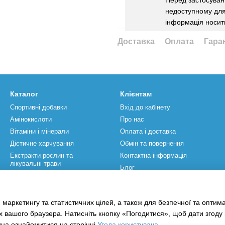
Перед застосуванн
недоступному для 
інформація носит
Доставка
Оплата
Гара
Каталог
Клієнтам
Спортивні добавки
Вхід до кабінету
Амінокислоти
Про нас
Вітаміни і мінерали
Оплата і доставка
Дієтичне харчування
Обмін та повернення
Екстракти рослин та
Контактна інформація
лікувальні трави
Блог
Спортивний інвентар
Бренди
Акції
Угода користувача
 маркетингу та статистичних цілей, а також для безпечної та оптим
Відгуки про магазин
х вашого браузера. Натисніть кнопку «Погодитися», щоб дати згоду
жна ознайомитися на сторінці
Угода користувача
.