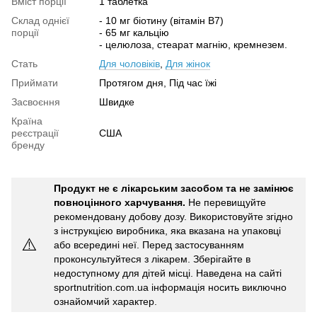
Вміст порції
1 таблетка
Склад однієї
- 10 мг біотину (вітамін В7)
порції
- 65 мг кальцію
- целюлоза, стеарат магнію, кремнезем.
Стать
Для чоловіків
,
Для жінок
Приймати
Протягом дня, Під час їжі
Засвоєння
Швидке
Країна
реєстрації
США
бренду
Продукт не є лікарським засобом та не замінює
повноцінного харчування.
Не перевищуйте
рекомендовану добову дозу. Використовуйте згідно
з інструкцією виробника, яка вказана на упаковці
⚠️
або всередині неї. Перед застосуванням
проконсультуйтеся з лікарем. Зберігайте в
недоступному для дітей місці. Наведена на сайті
sportnutrition.com.ua інформація носить виключно
ознайомчий характер.