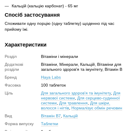
Кальцій (кальцію карбонат) - 65 мг
Спосіб застосування
Споживати одну порцію (одну таблетку) щоденно під час
прийому їжі.
Характеристики
Розділ
Вітаміни і мінерали
Додаткові
Вітаміни, Мінерали, Кальцій, Вітаміни для
розділи
загального здоров'я та імунітету, Вітамін B
Бренд
Haya Labs
Фасовка
100 таблеток
Ціль
Для загального здоров'я та імунітету
,
Для
нервової системи
,
Для серцево-судинної
системи
,
Для травлення
,
Для шкіри,
волосся і нігтів
,
Нормалізує обмін речовин
Вид
Вітамін В7
,
Кальцій
Форма випуску
Таблетки