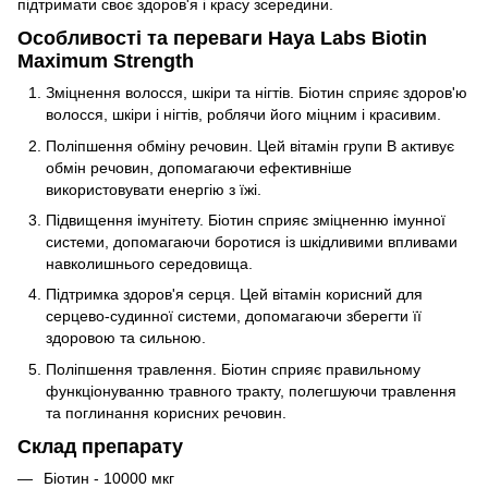
підтримати своє здоров'я і красу зсередини.
Особливості та переваги Haya Labs Biotin
Maximum Strength
Зміцнення волосся, шкіри та нігтів. Біотин сприяє здоров'ю
волосся, шкіри і нігтів, роблячи його міцним і красивим.
Поліпшення обміну речовин. Цей вітамін групи В активує
обмін речовин, допомагаючи ефективніше
використовувати енергію з їжі.
Підвищення імунітету. Біотин сприяє зміцненню імунної
системи, допомагаючи боротися із шкідливими впливами
навколишнього середовища.
Підтримка здоров'я серця. Цей вітамін корисний для
серцево-судинної системи, допомагаючи зберегти її
здоровою та сильною.
Поліпшення травлення. Біотин сприяє правильному
функціонуванню травного тракту, полегшуючи травлення
та поглинання корисних речовин.
Склад препарату
Біотин - 10000 мкг