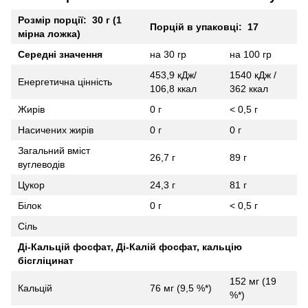
Розмір порції: 30 г (1
Порцій в упаковці: 17
мірна ложка)
Середні значення
на 30 гр
на 100 гр
453,9 кДж/
1540 кДж /
Енергетична цінність
106,8 ккал
362 ккал
Жирів
0 г
< 0,5 г
Насичених жирів
0 г
0 г
Загальний вміст
26,7 г
89 г
вуглеводів
Цукор
24,3 г
81 г
Білок
0 г
< 0,5 г
Сіль
Ді-Кальцій фосфат, Ді-Калій фосфат, кальцію
бісгліцинат
152 мг (19
Кальцій
76 мг (9,5 %*)
%*)