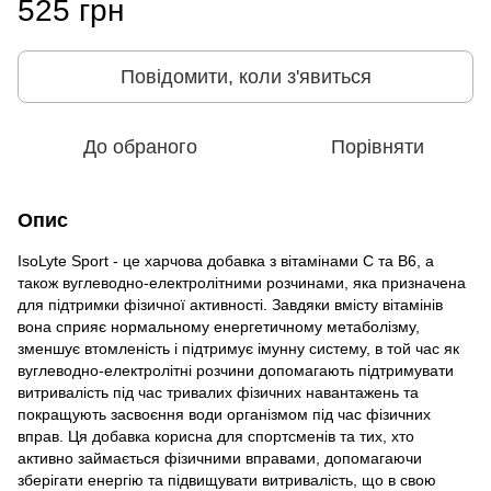
525 грн
Повідомити, коли з'явиться
До обраного
Порівняти
Опис
IsoLyte Sport - це харчова добавка з вітамінами С та B6, а
також вуглеводно-електролітними розчинами, яка призначена
для підтримки фізичної активності. Завдяки вмісту вітамінів
вона сприяє нормальному енергетичному метаболізму,
зменшує втомленість і підтримує імунну систему, в той час як
вуглеводно-електролітні розчини допомагають підтримувати
витривалість під час тривалих фізичних навантажень та
покращують засвоєння води організмом під час фізичних
вправ. Ця добавка корисна для спортсменів та тих, хто
активно займається фізичними вправами, допомагаючи
зберігати енергію та підвищувати витривалість, що в свою