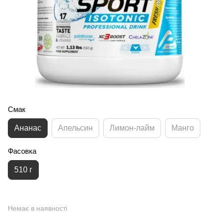
Смак
Ананас
Апельсин
Лимон-лайм
Манго
Фасовка
510 г
Немає в наявності