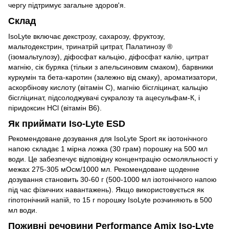
чергу підтримує загальне здоров'я.
Склад
IsoLyte включає декстрозу, сахарозу, фруктозу,
мальтодекстрин, тринатрій цитрат, Палатинозу ®
(ізомальтулозу), діфосфат кальцію, діфосфат калію, цитрат
магнію, сік буряка (тільки з апельсиновим смаком), барвники
куркумін та бета-каротин (залежно від смаку), ароматизатори,
аскорбінову кислоту (вітамін С), магнію бісгліцинат, кальцію
бісгліцинат, підсолоджувачі сукралозу та ацесульфам-К, і
піридоксин HCl (вітамін B6).
Як приймати Iso-Lyte ESD
Рекомендоване дозування для IsoLyte Sport як ізотонічного
напою складає 1 мірна ложка (30 грам) порошку на 500 мл
води. Це забезпечує відповідну концентрацію осмоляльності у
межах 275-305 мОсм/1000 мл. Рекомендоване щоденне
дозування становить 30-60 г (500-1000 мл ізотонічного напою
під час фізичних навантажень). Якщо використовується як
гіпотонічний напій, то 15 г порошку IsoLyte розчиняють в 500
мл води.
Поживні речовини Performance Amix Iso-Lyte