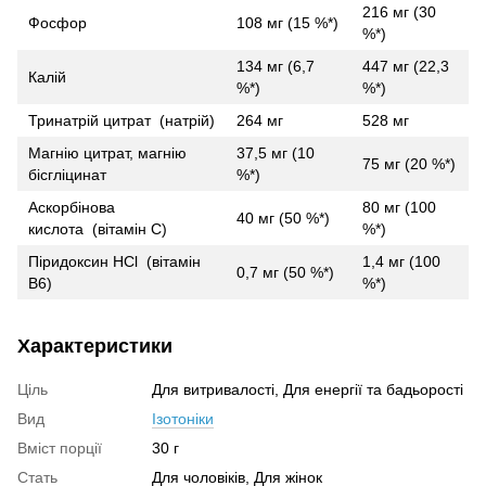
216 мг (30
Фосфор
108 мг (15 %*)
%*)
134 мг (6,7
447 мг (22,3
Калій
%*)
%*)
Тринатрій цитрат (натрій)
264 мг
528 мг
Магнію цитрат, магнію
37,5 мг (10
75 мг (20 %*)
бісгліцинат
%*)
Аскорбінова
80 мг (100
40 мг (50 %*)
кислота (вітамін С)
%*)
Піридоксин HCl (вітамін
1,4 мг (100
0,7 мг (50 %*)
B6)
%*)
Характеристики
Ціль
Для витривалості, Для енергії та бадьорості
Вид
Ізотоніки
Вміст порції
30 г
Стать
Для чоловіків, Для жінок