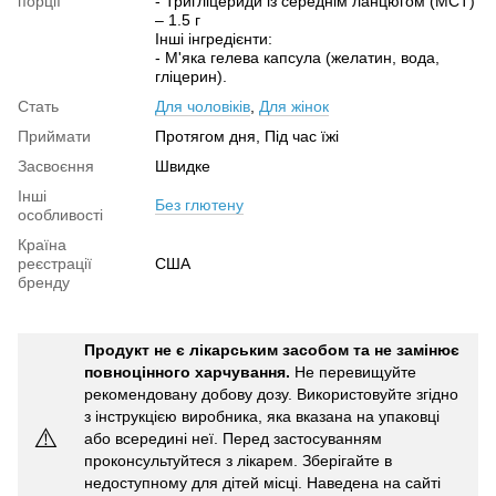
порції
- Тригліцериди із середнім ланцюгом (MCT)
– 1.5 г
Інші інгредієнти:
- М'яка гелева капсула (желатин, вода,
гліцерин).
Стать
Для чоловіків
,
Для жінок
Приймати
Протягом дня, Під час їжі
Засвоєння
Швидке
Інші
Без глютену
особливості
Країна
реєстрації
США
бренду
Продукт не є лікарським засобом та не замінює
повноцінного харчування.
Не перевищуйте
рекомендовану добову дозу. Використовуйте згідно
з інструкцією виробника, яка вказана на упаковці
⚠️
або всередині неї. Перед застосуванням
проконсультуйтеся з лікарем. Зберігайте в
недоступному для дітей місці. Наведена на сайті