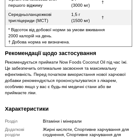
†
першого віджиму
(3000 мг)
Середньоланцюжкові
1,5 г
†
тригліцериди (MCT)
(1500 мг)
* Відсоток від добової норми за умови вживання
2000 калорій на день.
† Добова норма не визначена.
Рекомендації щодо застосування
Рекомендується приймати Now Foods Coconut Oil під час їжі.
Це забезпечить оптимальне засвоєння та максимальну
ефективність. Перед початком використання нової харчової
добавки рекомендується проконсультуватися з лікарем,
особливо якщо у вас є будь-які медичні стани або ви
приймаєте ліки.
Характеристики
Розділ
Вітаміни і мінерали
Додаткові
Жирні кислоти, Спортивне харчування для
розділи
схуднення, Спортивне харчування для