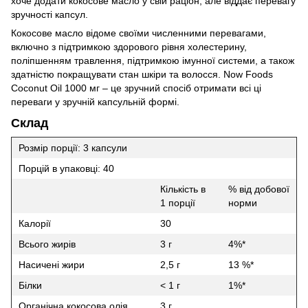
хоче додати кокосове масло у свій раціон, але віддає перевагу
зручності капсул.
Кокосове масло відоме своїми численними перевагами,
включно з підтримкою здорового рівня холестерину,
поліпшенням травлення, підтримкою імунної системи, а також
здатністю покращувати стан шкіри та волосся. Now Foods
Coconut Oil 1000 мг – це зручний спосіб отримати всі ці
переваги у зручній капсульній формі.
Склад
Розмір порції: 3 капсули
Порцій в упаковці: 40
Кількість в
% від добової
1 порції
норми
Калорії
30
Всього жирів
3 г
4%*
Насичені жири
2,5 г
13 %*
Білки
< 1 г
1%*
Органічна кокосова олія
3 г