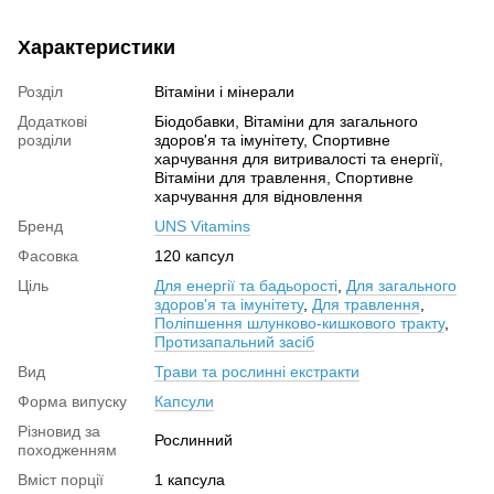
Характеристики
Розділ
Вітаміни і мінерали
Додаткові
Біодобавки, Вітаміни для загального
розділи
здоров'я та імунітету, Спортивне
харчування для витривалості та енергії,
Вітаміни для травлення, Спортивне
харчування для відновлення
Бренд
UNS Vitamins
Фасовка
120 капсул
Ціль
Для енергії та бадьорості
,
Для загального
здоров'я та імунітету
,
Для травлення
,
Поліпшення шлунково-кишкового тракту
,
Протизапальний засіб
Вид
Трави та рослинні екстракти
Форма випуску
Капсули
Різновид за
Рослинний
походженням
Вміст порції
1 капсула