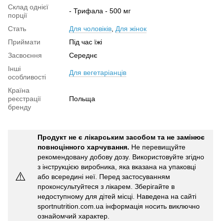
Склад однієї
- Трифала - 500 мг
порції
Стать
Для чоловіків
,
Для жінок
Приймати
Під час їжі
Засвоєння
Середнє
Інші
Для вегетаріанців
особливості
Країна
реєстрації
Польща
бренду
Продукт не є лікарським засобом та не замінює
повноцінного харчування.
Не перевищуйте
рекомендовану добову дозу. Використовуйте згідно
з інструкцією виробника, яка вказана на упаковці
⚠️
або всередині неї. Перед застосуванням
проконсультуйтеся з лікарем. Зберігайте в
недоступному для дітей місці. Наведена на сайті
sportnutrition.com.ua інформація носить виключно
ознайомчий характер.