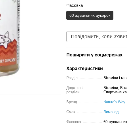
Фасовка
60 жувальних цукерок
Повідомити, коли з'яви
Поширити у соцмережах
Характеристики
Розділ
Вітаміни і мі
Додаткові
Вітаміни, Віт
розділи
Спортивне ха
Бренд
Nature's Way
Смак
Лимонад
Фасовка
60 жувальних