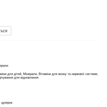
ться
нерали
аміни для дітей, Мінерали, Вітаміни для мозку та нервової системи,
рчування для відновлення
 цукерок