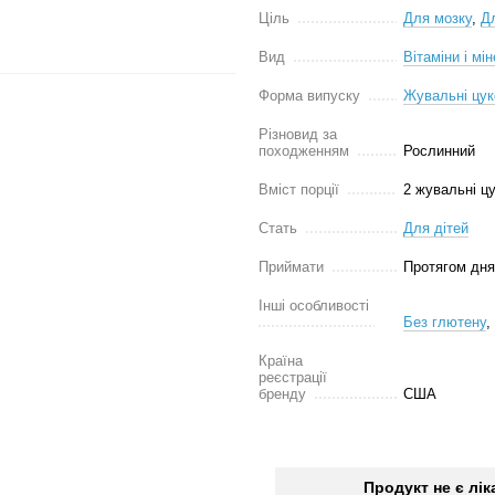
Ціль
Для мозку
,
Д
Вид
Вітаміни і мі
Форма випуску
Жувальні цук
Різновид за
походженням
Рослинний
Вміст порції
2 жувальні ц
Стать
Для дітей
Приймати
Протягом дня
Інші особливості
Без глютену
,
Країна
реєстрації
бренду
США
Продукт не є лі