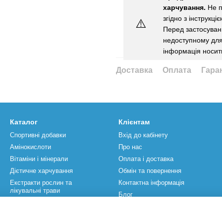
харчування.
Не п
згідно з інструкці
⚠️
Перед застосуванн
недоступному для 
інформація носит
Доставка
Оплата
Гара
Каталог
Клієнтам
Спортивні добавки
Вхід до кабінету
Амінокислоти
Про нас
Вітаміни і мінерали
Оплата і доставка
Дієтичне харчування
Обмін та повернення
Екстракти рослин та
Контактна інформація
лікувальні трави
Блог
Спортивний інвентар
Бренди
Акції
Угода користувача