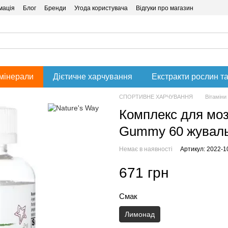
мація
Блог
Бренди
Угода користувача
Відгуки про магазин
 мінерали
Дієтичне харчування
Екстракти рослин та
СПОРТИВНЕ ХАРЧУВАННЯ
Вітаміни
Комплекс для мозк
Gummy 60 жуваль
Немає в наявності
Артикул: 2022-1
671 грн
Смак
Лимонад