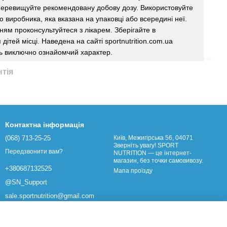
еревищуйте рекомендовану добову дозу. Використовуйте
єю виробника, яка вказана на упаковці або всередині неї.
ям проконсультуйтеся з лікарем. Зберігайте в
дітей місці. Наведена на сайті sportnutrition.com.ua
ь виключно ознайомчий характер.
нтія
Контактна інформація
(068) 713-25-25
Київ, Межигірська 56, 04071
Зверніть увагу! SPORT
Передзвонити вам?
NUTRITION — це інтернет-
магазин, без точки самовивозу.
+380687132525
Мапа проїзду
@SN_Support
sale.sportnutrition@gmail.com