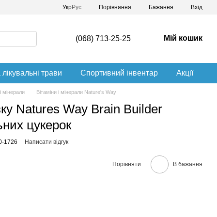
Порівняння
Укр
Рус
Бажання
Вхід
Мій кошик
(068) 713-25-25
 лікувальні трави
Спортивний інвентар
Акції
 і мінерали
Вітаміни і мінерали Nature's Way
у Natures Way Brain Builder
них цукерок
0-1726
Написати відгук
Порівняти
В бажання