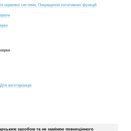
ля нервової системи
,
Покращення когнітивних функцій
нерали
ерки
укерки
Для вегетаріанців
карським засобом та не замінює повноцінного