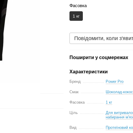
Фасовка
1 кг
Повідомити, коли з'яви
Поширити у соцмережах
Характеристики
Бренд
Power Pro
Смак
Шоколад-кокос
Фасовка
1 кг
Ціль
Для витривало
набирання м'яз
Вид
Протеїновий к