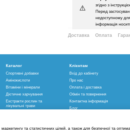
згідно з інструкці
⚠️
Перед застосуванн
недоступному для 
інформація носит
Доставка
Оплата
Гара
Каталог
Клієнтам
Спортивні добавки
Вхід до кабінету
Амінокислоти
Про нас
Вітаміни і мінерали
Оплата і доставка
Дієтичне харчування
Обмін та повернення
Екстракти рослин та
Контактна інформація
лікувальні трави
Блог
Спортивний інвентар
Бренди
Акції
Угода користувача
 маркетингу та статистичних цілей, а також для безпечної та оптим
Відгуки про магазин