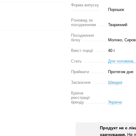
Форма випуску
Порошок
Різновид за
походженням
Тваринний
Походження
білку
Молоко, Сиров
Вміст порції
40 г
Стать
Для чоловіків
,
Приймати
Протягом дня
Засвоєння
Швидке
Країна
реєстрації
бренду
Україна
Продукт не є лі
харчування.
Не п