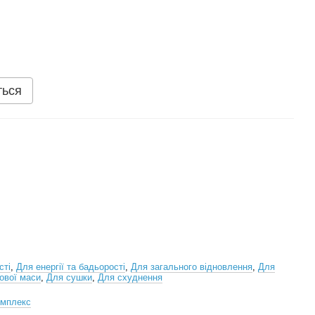
ться
сті
,
Для енергії та бадьорості
,
Для загального відновлення
,
Для
ової маси
,
Для сушки
,
Для схуднення
омплекс