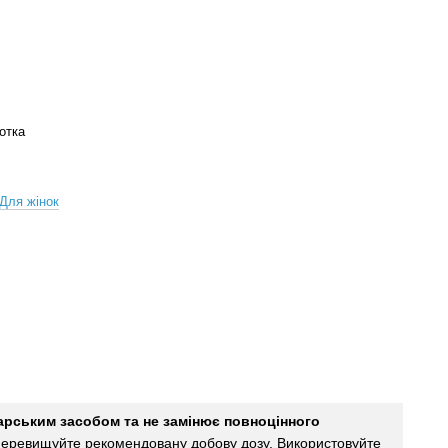
отка
Для жінок
карським засобом та не замінює повноцінного
еревищуйте рекомендовану добову дозу. Використовуйте