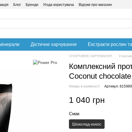
мація
Блог
Бренди
Угода користувача
Відгуки про магазин
 мінерали
Дієтичне харчування
Екстракти рослин та
СПОРТИВНЕ ХАРЧУВАННЯ
Спортивн
Комплексний проте
Coconut chocolate
Немає в наявності
Артикул: 815989
1 040 грн
Смак
Шоколад-кокос