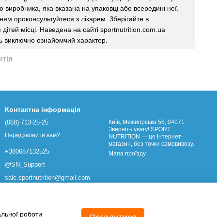
єю виробника, яка вказана на упаковці або всередині неї.
ям проконсультуйтеся з лікарем. Зберігайте в
дітей місці. Наведена на сайті sportnutrition.com.ua
ь виключно ознайомчий характер.
нтія
Контактна інформація
(068) 713-25-25
Київ, Межигірська 56, 04071
Зверніть увагу! SPORT
Передзвонити вам?
NUTRITION — це інтернет-
магазин, без точки самовивозу.
+380687132525
Мапа проїзду
@SN_Support
sale.sportnutrition@gmail.com
альної роботи