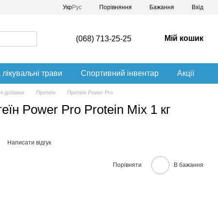
Порівняння
Укр
Рус
Бажання
Вхід
Мій кошик
(068) 713-25-25
 лікувальні трави
Спортивний інвентар
Акції
і добавки
Протеїн
Протеїн Power Pro
їн Power Pro Protein Mix 1 кг
Написати відгук
Порівняти
В бажання