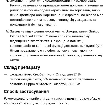
Зменшення ризику нейродегенеративних захворювань.
Регулярне вживання препарату може допомогти зменшити
ризик розвитку нейродегенеративних захворювань, таких
як Альцгеймера або Паркінсона. Екстракт гінкго білоба має
потенціал захистити нервову тканину від ушкоджень та
покращити її функціонування.
Загальне підвищення якості життя. Використання Ginkgo
Biloba Certified Extract™ може сприяти загальному
підвищенню якості життя. Покращена пам'ять,
концентрація та когнітивні функції дозволяють людині бути
більш продуктивною та ефективною у повсякденних
справах, що впливає на загальний рівень задоволення від
життя.
Склад препарату
Екстракт гінкго білоба (лист) [Станд. для 24%
глікоглікозидів гінкго, 6% загальної кількості терпенових
лактонів,<1 ppm гінкгольної кислоти] - 120 мг
Спосіб застосування
Рекомендовано приймати одну капсулу щодня, разом з їжею
або без неї, або згідно з порадою лікаря.