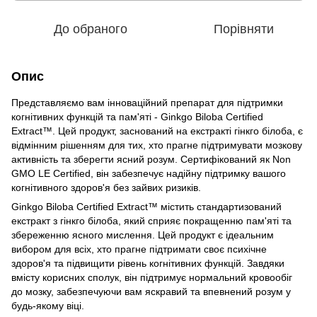
До обраного
Порівняти
Опис
Представляємо вам інноваційний препарат для підтримки
когнітивних функцій та пам'яті - Ginkgo Biloba Certified
Extract™. Цей продукт, заснований на екстракті гінкго білоба, є
відмінним рішенням для тих, хто прагне підтримувати мозкову
активність та зберегти ясний розум. Сертифікований як Non
GMO LE Certified, він забезпечує надійну підтримку вашого
когнітивного здоров'я без зайвих ризиків.
Ginkgo Biloba Certified Extract™ містить стандартизований
екстракт з гінкго білоба, який сприяє покращенню пам'яті та
збереженню ясного мислення. Цей продукт є ідеальним
вибором для всіх, хто прагне підтримати своє психічне
здоров'я та підвищити рівень когнітивних функцій. Завдяки
вмісту корисних сполук, він підтримує нормальний кровообіг
до мозку, забезпечуючи вам яскравий та впевнений розум у
будь-якому віці.