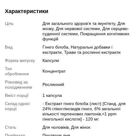
Характеристики
Ціль
Для загального здоров'я та імунітету, Для
мозку, Для нервової системи, Для серцево-
судинної системи, Покращення когнітивних
функцій
Вид
Гінкго білоба, Натуральні добавки і
екстракти, Трави та рослинні екстракти
Форма випуску
Капсули
Тип
Концентрат
оброблення
Різновид за
Рослинний
походженням
Вміст порції
1 капсула
Склад однієї
- Екстракт гінкго білоба (лист) [Станд. для
порції
24% глікоглікозидів гінкго, 6% загальної
кількості терпенових лактонів,<1 ppm
гінкгольної кислоти] - 120 мг
Стать
Для чоловіків, Для жінок
Приймати
Протягом дня