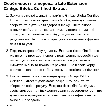
Особливості та переваги Life Extension
Ginkgo Biloba Certified Extract
Захист мозкової функції та пам'яті. Ginkgo Biloba Certified
Extract™ містить екстракт гінкго білоба, який допомагає
зберегти та підтримати здоров'я мозку. Гінкго білоба
відомий своїми антиоксидантними властивостями, які
захищають мозкові клітини від ушкоджень вільними
радикалами. Це сприяє покращенню когнітивних функцій,
пам'яті та уваги.
Підтримка кровообігу до мозку. Екстракт гінкго білоба, що
міститься в препараті, сприяє поліпшенню кровообігу до
мозку. Це допомагає забезпечити мозок достатньою
кількістю кисню та поживних речовин, що в свою чергу
сприяє покращенню роботи мозку та когнітивних функцій.
Покращення пам'яті та концентрації. Ginkgo Biloba
Certified Extract™ допомагає покращити пам'ять та
зберегти ясність розуму. Екстракт гінкго білоба відомий
своїм впливом на підвищення уваги та зосередженості, що
дозволяє покращити когнітивні функції та ефективність
виконання завдань.