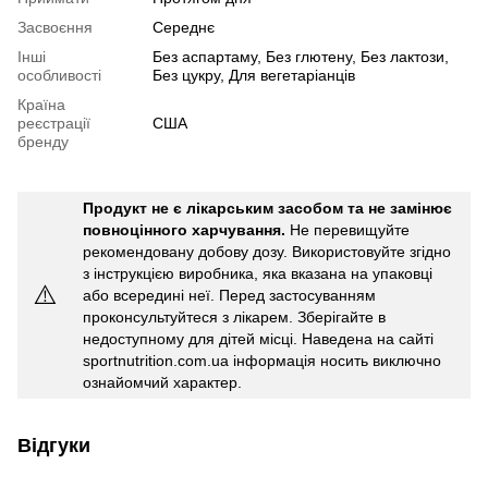
Засвоєння
Середнє
Інші
Без аспартаму, Без глютену, Без лактози,
особливості
Без цукру, Для вегетаріанців
Країна
реєстрації
США
бренду
Продукт не є лікарським засобом та не замінює
повноцінного харчування.
Не перевищуйте
рекомендовану добову дозу. Використовуйте згідно
з інструкцією виробника, яка вказана на упаковці
⚠️
або всередині неї. Перед застосуванням
проконсультуйтеся з лікарем. Зберігайте в
недоступному для дітей місці. Наведена на сайті
sportnutrition.com.ua інформація носить виключно
ознайомчий характер.
Відгуки