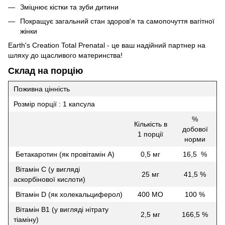
Зміцнює кістки та зуби дитини
Покращує загальний стан здоров'я та самопочуття вагітної
жінки
Earth's Creation Total Prenatal - це ваш надійний партнер на
шляху до щасливого материнства!
Склад на порцію
Поживна цінність
Розмір порції : 1 капсула
%
Кількість в
добової
1 порції
норми
Бетакаротин (як провітамін А)
0,5 мг
16,5 %
Вітамін С (у вигляді
25 мг
41,5 %
аскорбінової кислоти)
Вітамін D (як холекальциферол)
400 МО
100 %
Вітамін В1 (у вигляді нітрату
2,5 мг
166,5 %
тіаміну)