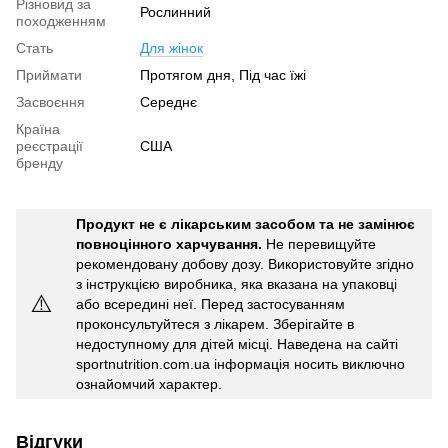
Різновид за
Рослинний
походженням
Стать
Для жінок
Приймати
Протягом дня, Під час їжі
Засвоєння
Середнє
Країна
реєстрації
США
бренду
Продукт не є лікарським засобом та не замінює
повноцінного харчування.
Не перевищуйте
рекомендовану добову дозу. Використовуйте згідно
з інструкцією виробника, яка вказана на упаковці
⚠️
або всередині неї. Перед застосуванням
проконсультуйтеся з лікарем. Зберігайте в
недоступному для дітей місці. Наведена на сайті
sportnutrition.com.ua інформація носить виключно
ознайомчий характер.
Відгуки