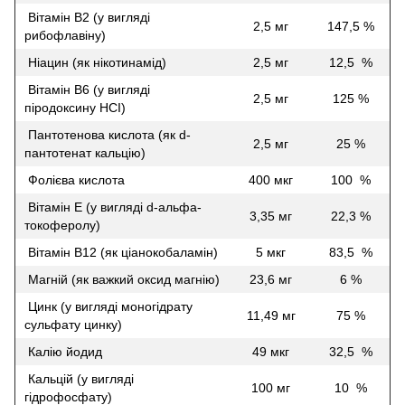
Вітамін В2 (у вигляді
2,5 мг
147,5 %
рибофлавіну)
Ніацин (як нікотинамід)
2,5 мг
12,5 %
Вітамін B6 (у вигляді
2,5 мг
125 %
піродоксину HCI)
Пантотенова кислота (як d-
2,5 мг
25 %
пантотенат кальцію)
Фолієва кислота
400 мкг
100 %
Вітамін Е (у вигляді d-альфа-
3,35 мг
22,3 %
токоферолу)
Вітамін B12 (як ціанокобаламін)
5 мкг
83,5 %
Магній (як важкий оксид магнію)
23,6 мг
6 %
Цинк (у вигляді моногідрату
11,49 мг
75 %
сульфату цинку)
Калію йодид
49 мкг
32,5 %
Кальцій (у вигляді
100 мг
10 %
гідрофосфату)