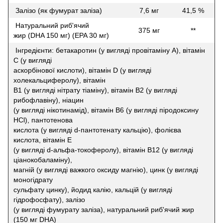
Залізо (як фумурат заліза)
7,6 мг
41,5 %
Натуральний риб'ячий
375 мг
**
жир (DHA 150 мг) (EPA 30 мг)
Інгредієнти: бетакаротин (у вигляді провітаміну A), вітамін
C (у вигляді
аскорбінової кислоти), вітамін D (у вигляді
холекальциферолу), вітамін
B1 (у вигляді нітрату тіаміну), вітамін B2 (у вигляді
рибофлавіну), ніацин
(у вигляді нікотинамід), вітамін B6 (у вигляді піродоксину
HCl), пантотенова
кислота (у вигляді d-пантотенату кальцію), фолієва
кислота, вітамін Е
(у вигляді d-альфа-токоферолу), вітамін B12 (у вигляді
ціанокобаламіну),
магній (у вигляді важкого оксиду магнію), цинк (у вигляді
моногідрату
сульфату цинку), йодид калію, кальцій (у вигляді
гідрофосфату), залізо
(у вигляді фумурату заліза), натуральний риб'ячий жир
(150 мг DHA)