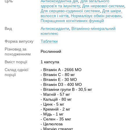
Ціль
Антиоксидантна дія
,
Для загального
здоров'я та імунітету
,
Для нервової системи
,
Для серцево-судинної системи
,
Для шкіри,
волосся і нігтів
,
Нормалізує обмін речовин
,
Покращення когнітивних функцій
Вид
Антиоксиданти
,
Вітамінно-мінеральний
комплекс
Форма випуску
Таблетки
Різновид за
Рослинний
походженням
Вміст порції
1 капсула
Склад однієї
- Вітамін А - 2666 МО
порції
- Вітамін C - 80 мг
- Вітамін E - 30 МО
- Вітамін D3 - 400 МО
- Вітаміни групи В - 30,5 мг
- Магній - 57 мг
- Кальцій - 80 мг
- Цинк - 5 мг
- Кремній - 2 мг
- Мідь - 1 мг
- Селен - 35 мкг
- Целюлоза
- Магнію стеарат