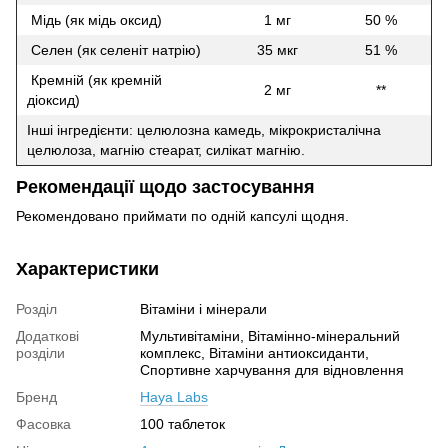
Мідь (як мідь оксид)
1 мг
50 %
Селен (як селеніт натрію)
35 мкг
51 %
Кремній (як кремній
2 мг
**
діоксид)
Інші інгредієнти: целюлозна камедь, мікрокристалічна
целюлоза, магнію стеарат, силікат магнію.
Рекомендації щодо застосування
Рекомендовано приймати по одній капсулі щодня.
Характеристики
Розділ
Вітаміни і мінерали
Додаткові
Мультивітаміни, Вітамінно-мінеральний
розділи
комплекс, Вітаміни антиоксиданти,
Спортивне харчування для відновлення
Бренд
Haya Labs
Фасовка
100 таблеток