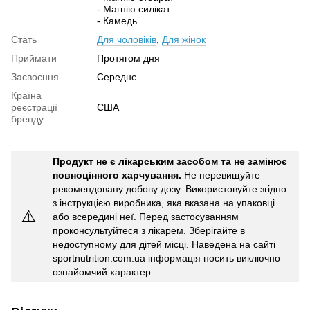
- Магнію силікат
- Камедь
Стать
Для чоловіків
,
Для жінок
Приймати
Протягом дня
Засвоєння
Середнє
Країна
реєстрації
США
бренду
Продукт не є лікарським засобом та не замінює
повноцінного харчування.
Не перевищуйте
рекомендовану добову дозу. Використовуйте згідно
з інструкцією виробника, яка вказана на упаковці
⚠️
або всередині неї. Перед застосуванням
проконсультуйтеся з лікарем. Зберігайте в
недоступному для дітей місці. Наведена на сайті
sportnutrition.com.ua інформація носить виключно
ознайомчий характер.