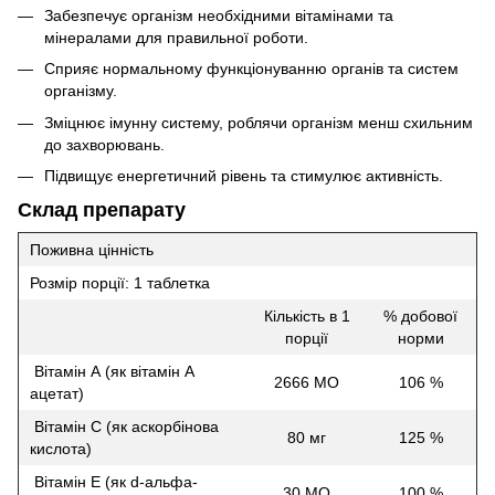
Забезпечує організм необхідними вітамінами та
мінералами для правильної роботи.
Сприяє нормальному функціонуванню органів та систем
організму.
Зміцнює імунну систему, роблячи організм менш схильним
до захворювань.
Підвищує енергетичний рівень та стимулює активність.
Склад препарату
Поживна цінність
Розмір порції: 1 таблетка
Кількість в 1
% добової
порції
норми
Вітамін А (як вітамін А
2666 МО
106 %
ацетат)
Вітамін С (як аскорбінова
80 мг
125 %
кислота)
Вітамін Е (як d-альфа-
30 МО
100 %