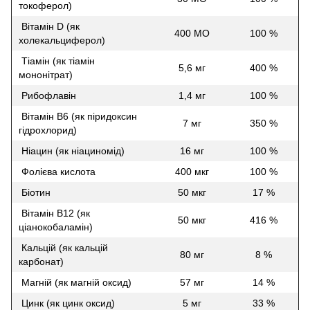
токоферол)
Вітамін D (як
400 МО
100 %
холекальциферол)
Тіамін (як тіамін
5,6 мг
400 %
мононітрат)
Рибофлавін
1,4 мг
100 %
Вітамін В6 (як піридоксин
7 мг
350 %
гідрохлорид)
Ніацин (як ніациномід)
16 мг
100 %
Фолієва кислота
400 мкг
100 %
Біотин
50 мкг
17 %
Вітамін В12 (як
50 мкг
416 %
ціанокобаламін)
Кальцій (як кальцій
80 мг
8 %
карбонат)
Магній (як магній оксид)
57 мг
14 %
Цинк (як цинк оксид)
5 мг
33 %